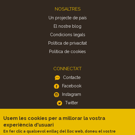
Footer
NOSALTRES
Un projecte de país
El nostre blog
Condicions legals
Política de privacitat
Politica de cookies
CONNECTA'T
Contacte
Facebook
Instagram
Twitter
Usem les cookies per a millorar la vostra
APP
experiència d'usuari
iOS
En fer clic a qualsevol enllaç del lloc web, doneu el vostre