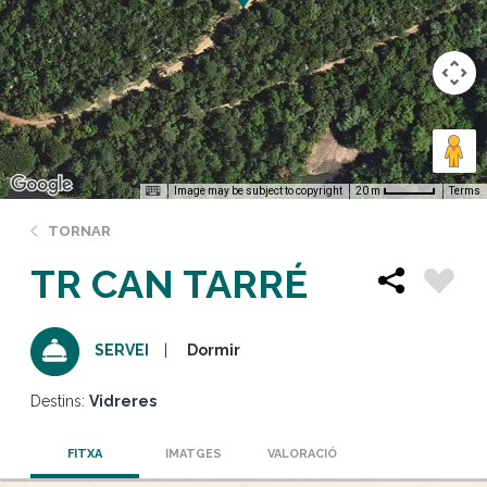
Image may be subject to copyright
Terms
20 m
TORNAR
TR CAN TARRÉ
Dormir
SERVEI
Destins:
Vidreres
FITXA
IMATGES
VALORACIÓ