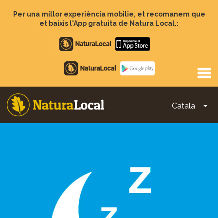
Vés
al
Per una millor experiència mobilie, et recomanem que
contingut
et baixis l'App gratuita de Natura Local.:
Apple
store
Google
Play
Català
To
Main
navigation