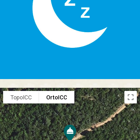
TopoICC
OrtoICC