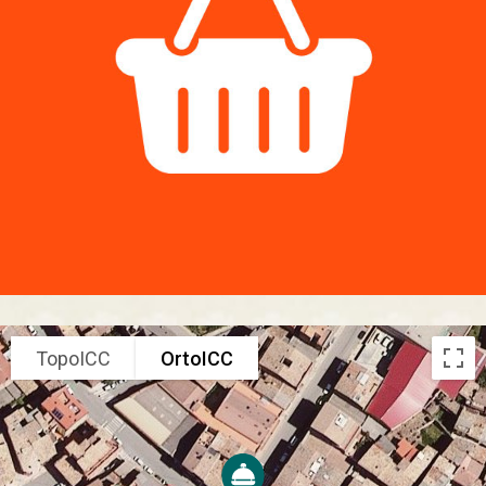
TopoICC
OrtoICC