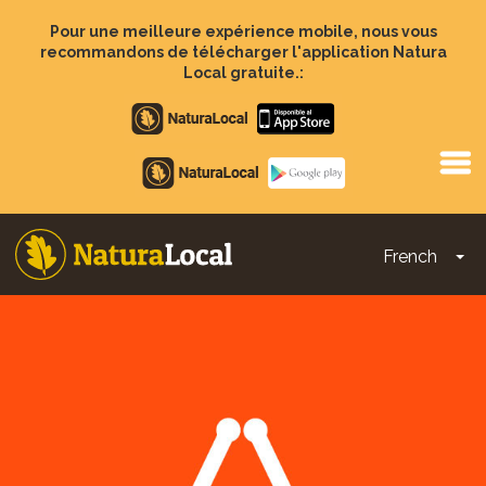
Aller
au
Pour une meilleure expérience mobile, nous vous
contenu
recommandons de télécharger l'application Natura
principal
Local gratuite.:
Apple
store
Google
Play
French
To
Main
navigation