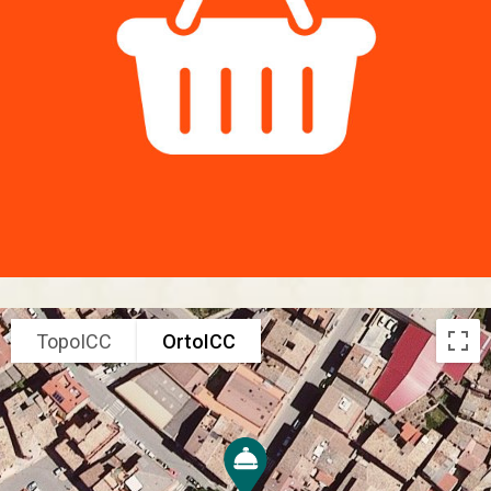
TopoICC
OrtoICC