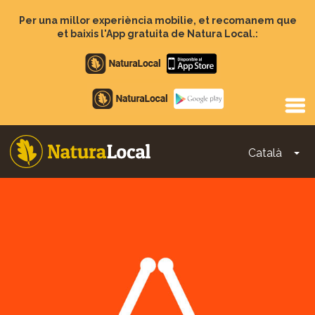
Vés
al
Per una millor experiència mobilie, et recomanem que
contingut
et baixis l'App gratuita de Natura Local.:
Apple
store
Google
Play
Català
To
Main
navigation