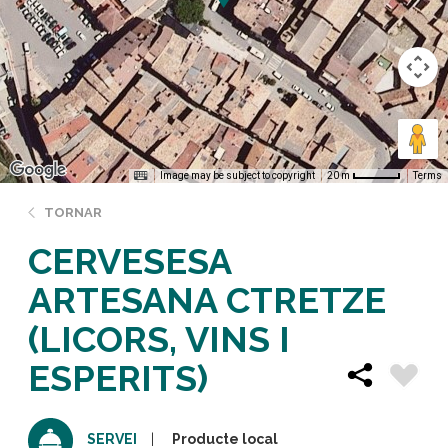
Image may be subject to copyright
Terms
20 m
TORNAR
CERVESESA
ARTESANA CTRETZE
(LICORS, VINS I
ESPERITS)
Producte local
SERVEI