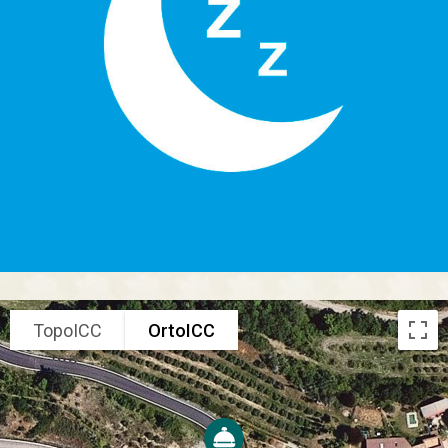
TopoICC
OrtoICC