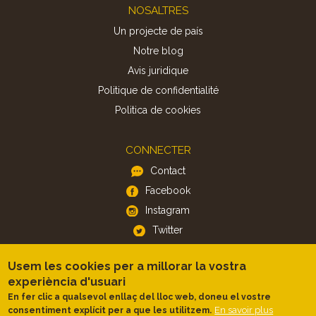
Footer
NOSALTRES
Un projecte de país
Notre blog
Avis juridique
Politique de confidentialité
Politica de cookies
CONNECTER
Contact
Facebook
Instagram
Twitter
Usem les cookies per a millorar la vostra
APP
experiència d'usuari
iOS
En fer clic a qualsevol enllaç del lloc web, doneu el vostre
Android
En savoir plus
consentiment explícit per a que les utilitzem.