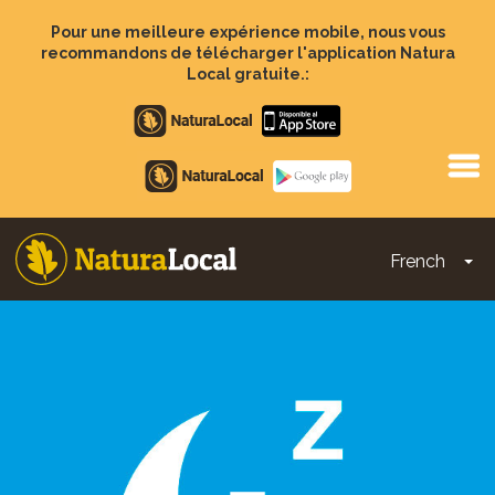
Aller
au
Pour une meilleure expérience mobile, nous vous
contenu
recommandons de télécharger l'application Natura
principal
Local gratuite.:
Apple
store
Google
Play
French
To
Main
navigation