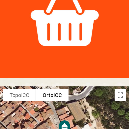
TopoICC
OrtoICC