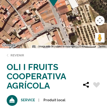
Image may be subject to copyright
Terms
20 m
REVENIR
OLI I FRUITS
COOPERATIVA
AGRÍCOLA
Produit local
SERVICE