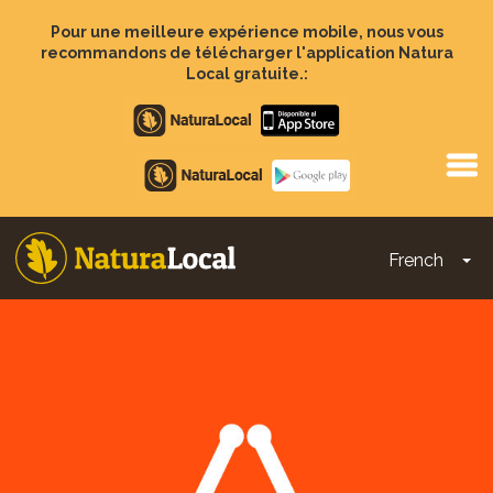
Aller
au
Pour une meilleure expérience mobile, nous vous
contenu
recommandons de télécharger l'application Natura
principal
Local gratuite.:
Apple
store
Google
Play
French
To
Main
navigation