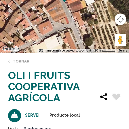
Image may be subject to copyright
Terms
20 m
TORNAR
OLI I FRUITS
COOPERATIVA
AGRÍCOLA
Producte local
SERVEI
Destins:
Riudecanyes