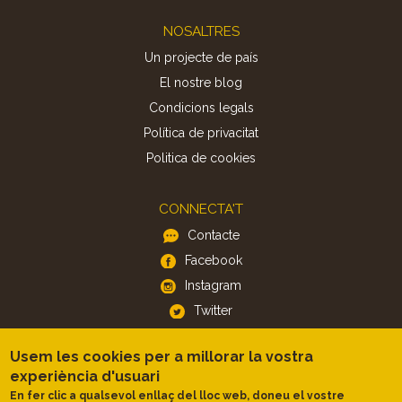
Footer
NOSALTRES
Un projecte de país
El nostre blog
Condicions legals
Política de privacitat
Politica de cookies
CONNECTA'T
Contacte
Facebook
Instagram
Twitter
Usem les cookies per a millorar la vostra
APP
experiència d'usuari
iOS
En fer clic a qualsevol enllaç del lloc web, doneu el vostre