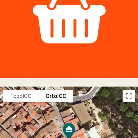
TopoICC
OrtoICC