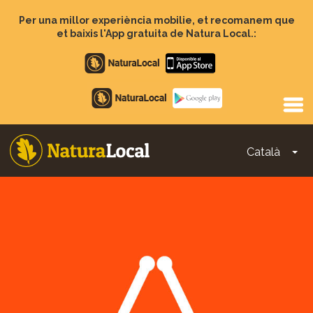
Vés
al
Per una millor experiència mobilie, et recomanem que
contingut
et baixis l'App gratuita de Natura Local.:
Apple
store
Google
Play
Català
To
Main
navigation