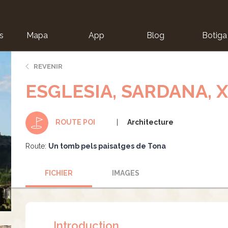
s
Mapa
App
Blog
Botiga
ion
REVENIR
ESGLESIA, SARDANA, 
Architecture
ROUTE POI
Route:
Un tomb pels paisatges de Tona
FICHIER
IMAGES
Introduction