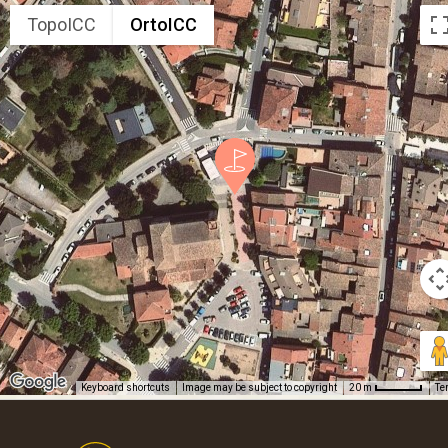
TopoICC
OrtoICC
Keyboard shortcuts
Image may be subject to copyright
Te
20 m
Footer