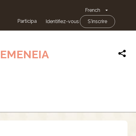
French
Toggle Drop
Participa
Identifiez-vous
S'inscrire
XEMENEIA