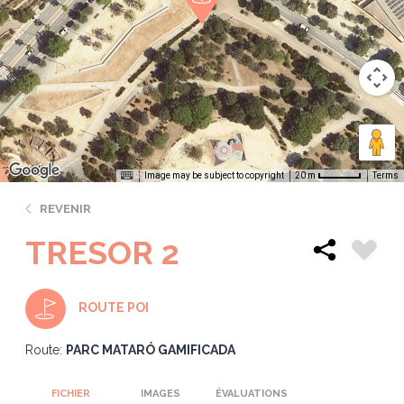
Image may be subject to copyright
Terms
20 m
REVENIR
TRESOR 2
ROUTE POI
Route:
PARC MATARÓ GAMIFICADA
FICHIER
IMAGES
ÉVALUATIONS