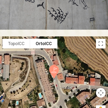
TopoICC
OrtoICC