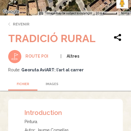
Image may be subject to copyright
Terms
20 m
REVENIR
TRADICIÓ RURAL
Altres
ROUTE POI
Route:
Georuta AviART: l’art al carrer
FICHIER
IMAGES
Introduction
Pintura.
Autor: Jaume Comellas.