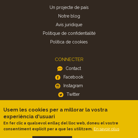
Un projecte de país
Notre blog
Avis juridique
Politique de confidentialité
Politica de cookies
CONNECTER
Contact
Facebook
Instagram
Twitter
Usem les cookies per a millorar la vostra
APP
experiència d'usuari
iOS
En fer clic a qualsevol enllaç del lloc web, doneu el vostre
En savoir plus
consentiment explícit per a que les utilitzem.
Android