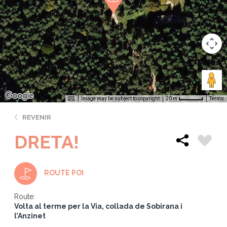
Image may be subject to copyright
Terms
20 m
REVENIR
DRETA!
ROUTE POI
Route:
Volta al terme per la Via, collada de Sobirana i
l’Anzinet