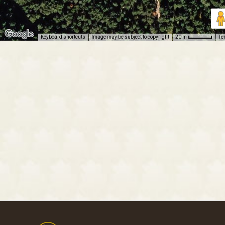
Keyboard shortcuts
Image may be subject to copyright
Te
20 m
Footer