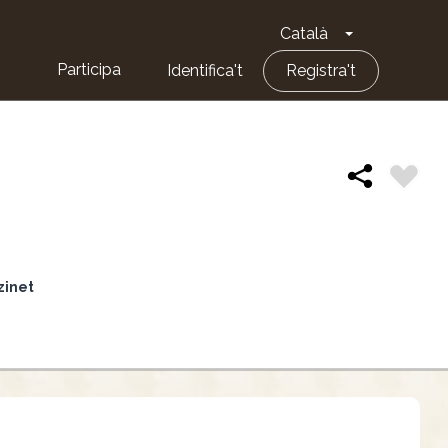
Català
Toggle Dropd
Participa
Identifica't
Registra't
nzinet