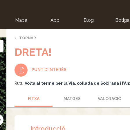
Mapa
App
Blog
Botiga
ion
TORNAR
DRETA!
PUNT D'INTERÈS
Ruta:
Volta al terme per la Via, collada de Sobirana i l’A
FITXA
IMATGES
VALORACIÓ
Introducció