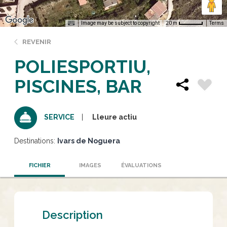
Image may be subject to copyright
Terms
20 m
REVENIR
POLIESPORTIU,
PISCINES, BAR
Lleure actiu
SERVICE
Destinations:
Ivars de Noguera
FICHIER
IMAGES
ÉVALUATIONS
Description