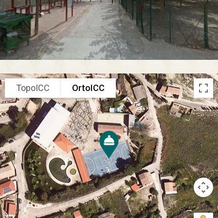
TopoICC
OrtoICC