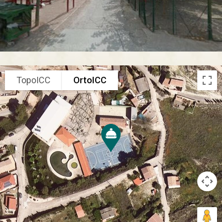
TopoICC
OrtoICC