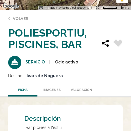
Image may be subject to copyright
Terms
20 m
VOLVER
POLIESPORTIU,
PISCINES, BAR
Ocio activo
SERVICIO
Destinos:
Ivars de Noguera
FICHA
IMÁGENES
VALORACIÓN
Descripción
Bar picines a l'estiu.