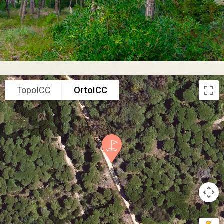
TopoICC
OrtoICC