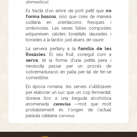
domestica)
.
Es tracta d'un arbre de port petit que
no
forma boscos
, sinó que creix de manera
solitària en orientacions fresques i
ombrívoles. Les seves fulles compostes
adquireixen càlides tonalitats daurades i
torrades a la tardor, just abans de caure.
La servera pertany a la
família de les
Rosàcies
. El seu fruit, conegut com a
serva
, té la forma d'una petita pera i
necessita passar per un procés de
sobremaduració en palla per tal de fer-se
comestible.
En època romana, les serves s'utilitzaven
per elaborar un suc que, un cop fermentat,
donava lloc a una beguda alcohòlica
anomenada
cerevisa
—mot que molt
probablement és l'origen de l'actual
paraula catalana
cervesa
.