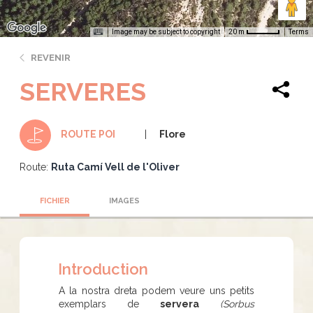
Image may be subject to copyright
Terms
20 m
REVENIR
SERVERES
Flore
ROUTE POI
Route:
Ruta Camí Vell de l'Oliver
FICHIER
IMAGES
Introduction
A la nostra dreta podem veure uns petits
exemplars de
servera
(Sorbus