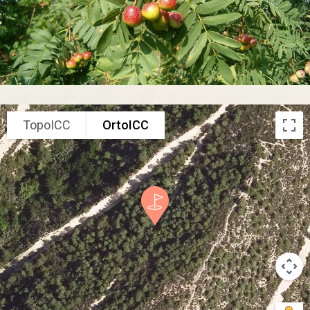
TopoICC
OrtoICC