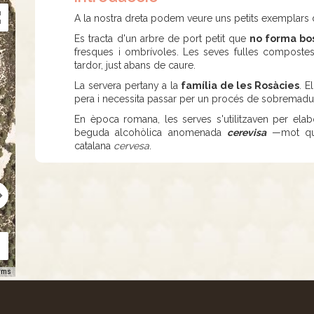
A la nostra dreta podem veure uns petits exemplars
Es tracta d'un arbre de port petit que
no forma bo
fresques i ombrívoles. Les seves fulles compostes 
tardor, just abans de caure.
La servera pertany a la
família de les Rosàcies
. E
pera i necessita passar per un procés de sobremadura
En època romana, les serves s'utilitzaven per ela
beguda alcohòlica anomenada
cerevisa
—mot que 
catalana
cervesa
.
rms