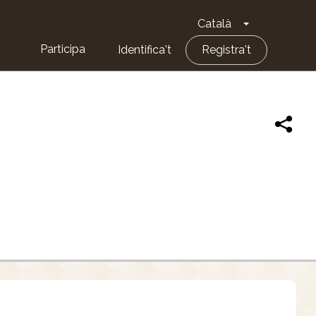
Català
Toggle Dropd
Participa
Identifica't
Registra't