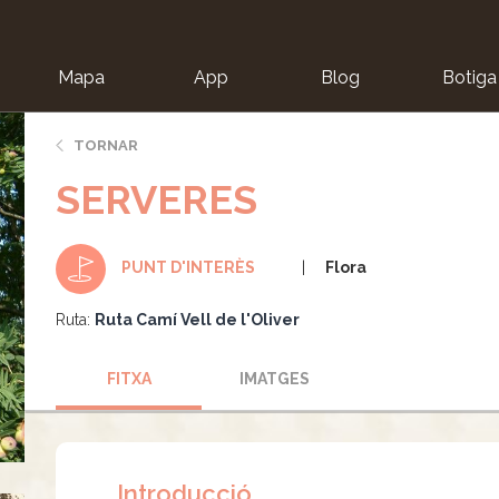
Mapa
App
Blog
Botiga
ion
TORNAR
SERVERES
Flora
PUNT D'INTERÈS
Ruta:
Ruta Camí Vell de l'Oliver
FITXA
IMATGES
Introducció