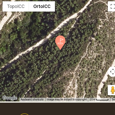
TopoICC
OrtoICC
Keyboard shortcuts
Image may be subject to copyright
Te
20 m
Footer