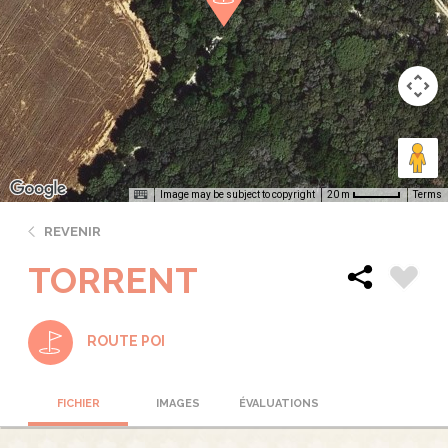
Image may be subject to copyright
Terms
20 m
REVENIR
TORRENT
ROUTE POI
FICHIER
IMAGES
ÉVALUATIONS