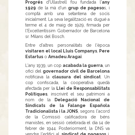
Progrés
d'Ullastrell fou fundada l'
any
1929
de la mà d'un
grup de pageso
s, i
comptà amb una setantena de socis
inicialment. La seva legalització es dugué a
terme el 4 de maig de 1929, firmada per
l'Excel·lentíssim Gobernador de Barcelona
sr. Milans del Bosch.
Entre d'altres personalitats de l'època
visitaren el local Lluís Companys
,
Pere
Estartus
o
Amadeu Aragai
.
L'any 1939, un cop
acabada la guerra
, un
ofici del
governador civil de Barcelona
notificava la
clausura del sindicat
. Un
cop confiscada, la cooperativa quedà
afectada per la
Llei de Responsabilitats
Polítiques
, inscrivint el seu patrimoni a
nom de la
Delegació Nacional de
Sindicats de la Falange Española
Tradicionalista i la JONS
, segons l'acord
de la Comissió calificadora de béns
marxistes, en sessió celebrada el dia 14 de
febrer de 1944. Posteriorment, la DNS va
vendre l'edifici al
sindicat de pagesos
i,