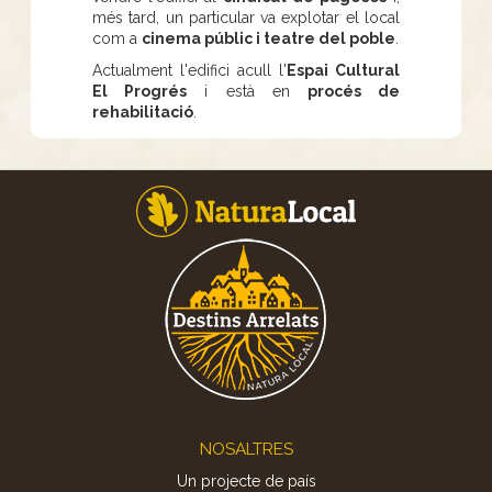
més tard, un particular va explotar el local
com a
cinema públic i teatre del poble
.
Actualment l'edifici acull l'
Espai Cultural
El Progrés
i està en
procés de
rehabilitació
.
Footer
NOSALTRES
Un projecte de país