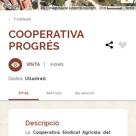
Image may be subject to copyright
Terms
20 m
TORNAR
COOPERATIVA
PROGRÉS
Indrets
VISITA
Destins:
Ullastrell
FITXA
IMATGES
VALORACIÓ
Descripció
La
Cooperativa Sindicat Agrícola del