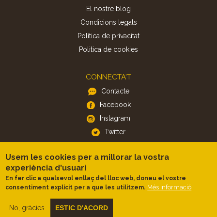
El nostre blog
Condicions legals
Política de privacitat
Politica de cookies
CONNECTA'T
Contacte
Facebook
Instagram
Twitter
Usem les cookies per a millorar la vostra
APP
experiència d'usuari
iOS
En fer clic a qualsevol enllaç del lloc web, doneu el vostre
Android
Més informació
consentiment explícit per a que les utilitzem.
No, gràcies
ESTIC D'ACORD