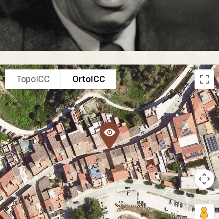
TopoICC
OrtoICC