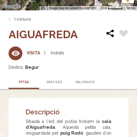
Image may be subject to copyright
Terms
20 m
TORNAR
AIGUAFREDA
Indrets
VISITA
Destins:
Begur
FITXA
IMATGES
VALORACIÓ
Descripció
Situada a l'est del poble trobem la
cala
d'Aiguafreda
. Aquesta petita cala,
resguardada pel
puig Rodó
, gaudeix d'un