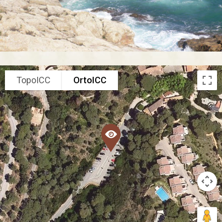
TopoICC
OrtoICC