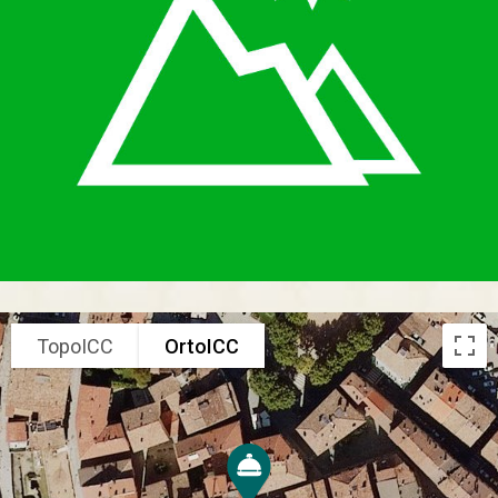
TopoICC
OrtoICC