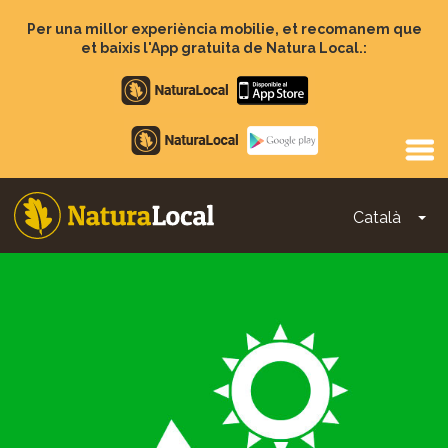
Vés
al
Per una millor experiència mobilie, et recomanem que
contingut
et baixis l'App gratuita de Natura Local.:
Apple
store
Google
Play
Català
To
Main
navigation