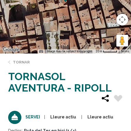
Image may be subject to copyright
Terms
20 m
TORNAR
TORNASOL
AVENTURA - RIPOLL
Lleure actiu
Lleure actiu
SERVEI
Destins:
Ruta del Ter en bici (1/4)