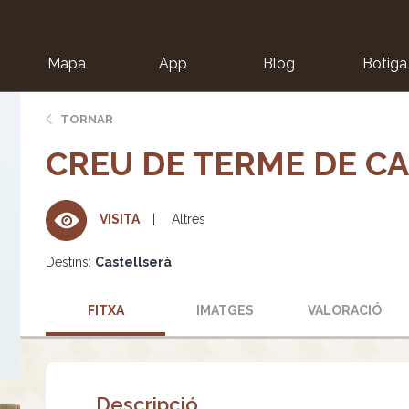
Mapa
App
Blog
Botiga
ion
TORNAR
CREU DE TERME DE C
Altres
VISITA
Destins:
Castellserà
FITXA
IMATGES
VALORACIÓ
Descripció