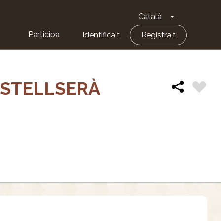
Català
Toggle Dropd
Participa
Identifica't
Registra't
ASTELLSERÀ