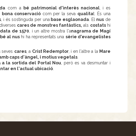
da
com a
bé patrimonial d'interès nacional
, i es
a
bona conservació
com per la seva
qualita
t. És una
s
, i és sostinguda per una
base esglaonada
. El
nus
de
 diverses
cares de monstres fantàstics,
als
costats
hi
 data de 1570
, i un altre mostra l'a
nagrama de Magí
bé al nus
hi ha representats una
sèrie d'evangelistes
s
seves
cares
, a
Crist Redemptor
, i en l'altre a la
Mare
amb caps d'àngel, i motius vegetals
.
 a la sortida del Portal Nou
, però es va desmuntar i
ntar en l'actual ubicació
.