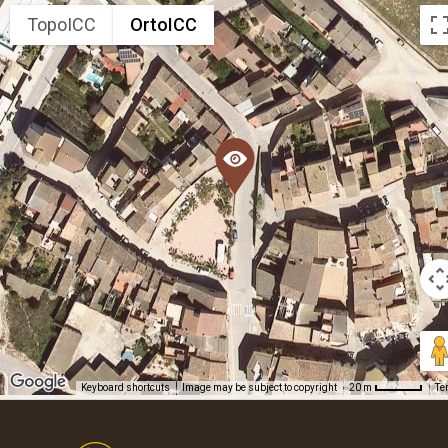
TopoICC
OrtoICC
Keyboard shortcuts
Image may be subject to copyright
Te
20 m
Footer