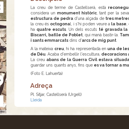
La creu de terme de Castellserà, està
reconegu
considera un
monument històric
, tant per la sev
estructura de pedra
d'una alçada de
tres metre
la creu és
octogona
l, i s'hi poden veure a
la base
,
ha
quatre escuts
. Un dels escuts
té gravada la
Biscarri, batlle de Poblet
, qui manà bastir-la.
Tam
i sants emmarcats
dins d'
arcs de mig punt
.
A la mateixa
creu
, hi ha representada en
una de le
de Déu
. Acaba d'embellir l'escultura,
decoracions 
La creu
abans de la Guerra Civil estava situada
guardar uns quants anys, fins que
es va tornar a mu
(Foto E. Lahuerta)
Adreça
Pl. Sitjar, Castellserà (Urgell)
Lleida
rms