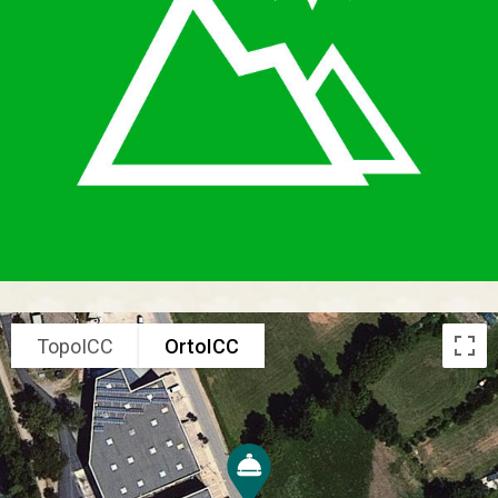
TopoICC
OrtoICC