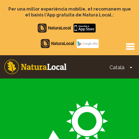
Vés
al
Per una millor experiència mobilie, et recomanem que
contingut
et baixis l'App gratuita de Natura Local.:
Apple
store
Google
Play
Català
To
Main
navigation