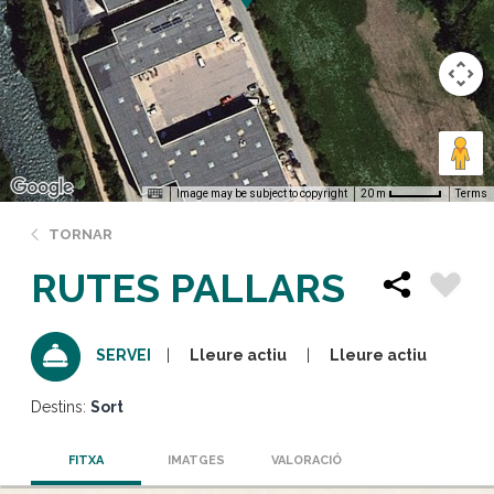
Image may be subject to copyright
Terms
20 m
TORNAR
RUTES PALLARS
Lleure actiu
Lleure actiu
SERVEI
Destins:
Sort
FITXA
IMATGES
VALORACIÓ