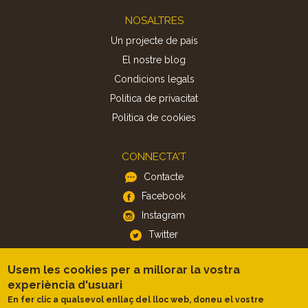
Footer
NOSALTRES
Un projecte de país
El nostre blog
Condicions legals
Política de privacitat
Politica de cookies
CONNECTA'T
Contacte
Facebook
Instagram
Twitter
Usem les cookies per a millorar la vostra
APP
experiència d'usuari
iOS
En fer clic a qualsevol enllaç del lloc web, doneu el vostre