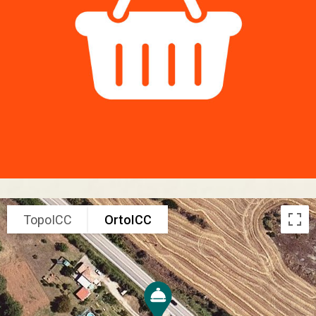
TopoICC
OrtoICC