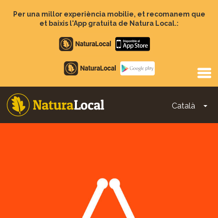
Vés
al
Per una millor experiència mobilie, et recomanem que
contingut
et baixis l'App gratuita de Natura Local.:
Apple
store
Google
Play
Català
To
Main
navigation