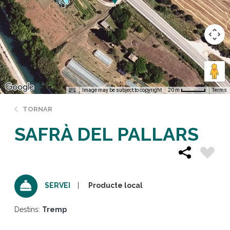
Image may be subject to copyright
Terms
20 m
TORNAR
SAFRÀ DEL PALLARS
Producte local
SERVEI
Destins:
Tremp