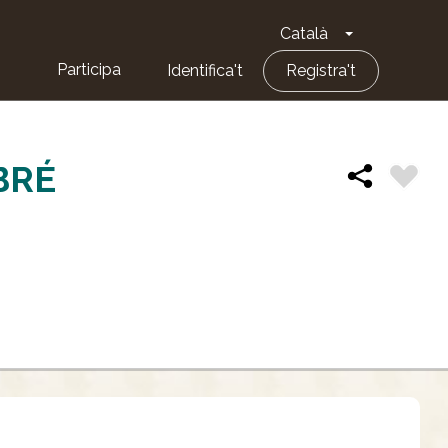
Català
Toggle Dropd
Participa
Identifica't
Registra't
BRÉ