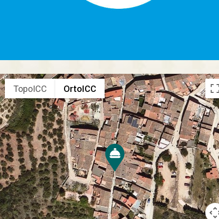
TopoICC
OrtoICC