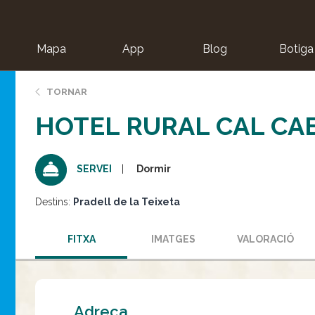
Mapa
App
Blog
Botiga
ion
TORNAR
HOTEL RURAL CAL CA
Dormir
SERVEI
Destins:
Pradell de la Teixeta
FITXA
IMATGES
VALORACIÓ
Adreça