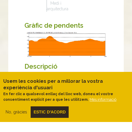
Medi i
arquitectura
Gràfic de pendents
Descripció
Natura i arquitectura
Usem les cookies per a millorar la vostra
La ruta comença
al jardí de la Rectoria
experiència d'usuari
Vella,
un lloc on es barregen els dos
En fer clic a qualsevol enllaç del lloc web, doneu el vostre
elements que caracteritzen aquesta
Més informació
consentiment explícit per a que les utilitzem.
passejada:
la natura i l'arquitectura.
Així
doncs, de la mateix manera que podem
contemplar l'arquitectura del casalot gòtic
No, gràcies
ESTIC D'ACORD
on habitava el rector i els sacerdots de
l'esglèsia de Sant Martí de Pertegàs, també
podem distreure'ns mirant els arbres i