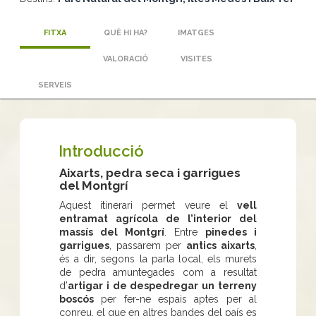
FITXA
QUÈ HI HA?
IMATGES
VALORACIÓ
VISITES
SERVEIS
Introducció
Aixarts, pedra seca i garrigues
del Montgrí
Aquest itinerari permet veure el
vell
entramat agrícola de l’interior del
massís del Montgrí
. Entre
pinedes i
garrigues
, passarem per
antics aixarts
,
és a dir, segons la parla local, els murets
de pedra amuntegades com a resultat
d’
artigar i de despedregar un terreny
boscós
per fer-ne espais aptes per al
conreu, el que en altres bandes del país es