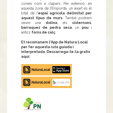
coneix com a clapers. Per extensió, en
aquesta zona de l’Empordà, un aixart és el
total de l’
espai agrícola delimitat per
aquest tipus de murs
. També podrem
veure una
dolina
, els
cisternons
,
barraques de pedra seca
, un
pou
i
antics
forns de calç
.
Et recomanem l'App de Natura Local
per fer aquesta ruta guiada i
interpretada. Descarrega-te-la gratis
aquí:
Apple
store
Google
Play