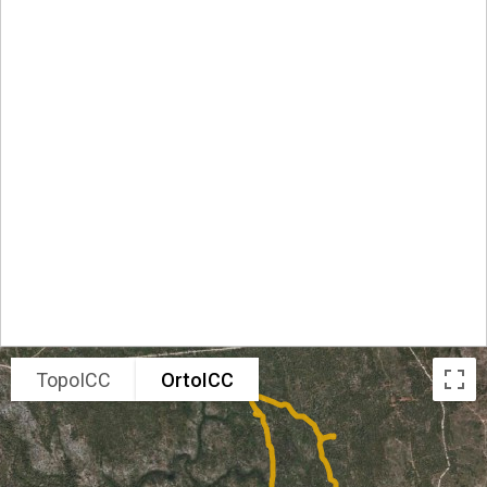
TopoICC
OrtoICC