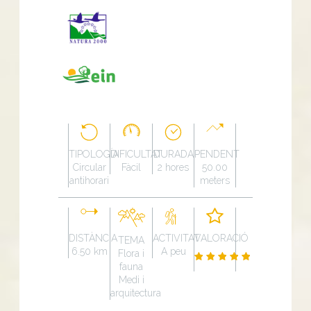
TIPOLOGÍA
DIFICULTAT
DURADA
PENDENT
Circular
Fàcil
2 hores
50.00
antihorari
meters
DISTÀNCIA
ACTIVITAT
VALORACIÓ
TEMA
6.50 km
A peu
Flora i
fauna
Medi i
arquitectura