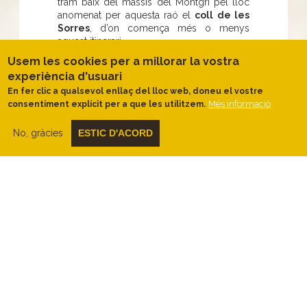
tram baix del massís del Montgrí pel lloc
anomenat per aquesta raó el
coll de les
Sorres
, d’on comença més o menys
aquest itinerari.
Usem les cookies per a millorar la vostra
Seguint un tram del
camí del coll de les
Sorres
, doncs, passarem per un primer
experiència d'usuari
forn de calç
i travessarem l’
aixart d’en
En fer clic a qualsevol enllaç del lloc web, doneu el vostre
Busqueta
, on podrem veure un parell de
Més informació
consentiment explícit per a que les utilitzem.
bons exemplars de pins pinyoners solitaris
i dues
barraques de pedra seca
.
No, gràcies
ESTIC D'ACORD
Entre
garrigues i restes d’aixarts
, els
murets de pedra amuntegades com a
resultat d’artigar i de despedregar un
terreny boscós per fer-ne espais aptes per
al conreu, arribarem al
còrrec de Coma
Llobera
, un dels torrentets més
vertebrador d’aquesta zona del Montgrí,
gairebé, però, sempre sec. És a causa
d’aquesta aridesa, que els antics habitants i
pagesos d’aquesta zona, se les havien
d’enginyar per tal de
conservar i disposar
d’aigua
. És en aquest sentit, que prenen
importància tant la
dolina
com els