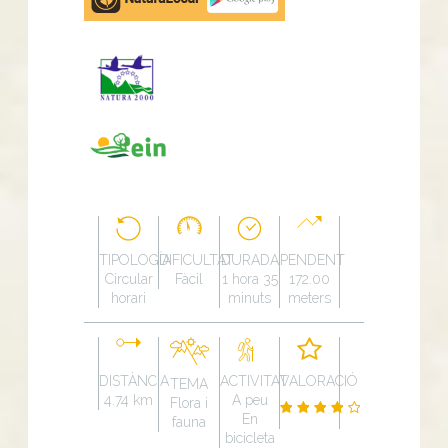
Play
TIPOLOGÍA
DIFICULTAT
DURADA
PENDENT
Circular
Fàcil
1 hora 35
172.00
horari
minuts
meters
DISTÀNCIA
ACTIVITAT
VALORACIÓ
TEMA
4.74 km
A peu
Flora i
En
fauna
bicicleta