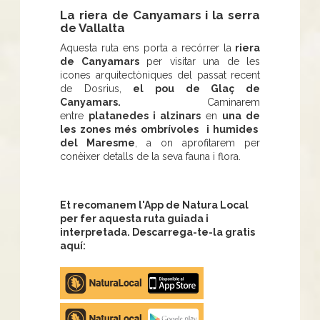
La riera de Canyamars i la serra
de Vallalta
Aquesta ruta ens porta a recórrer la
riera
de Canyamars
per visitar una de les
icones arquitectòniques del passat recent
de Dosrius,
el pou de Glaç de
Canyamars.
Caminarem
entre
platanedes i alzinars
en
una de
les zones més ombrívoles i humides
del Maresme
, a on aprofitarem per
conèixer detalls de la seva fauna i flora.
Et recomanem l'App de Natura Local
per fer aquesta ruta guiada i
interpretada. Descarrega-te-la gratis
aquí:
Apple
store
Google