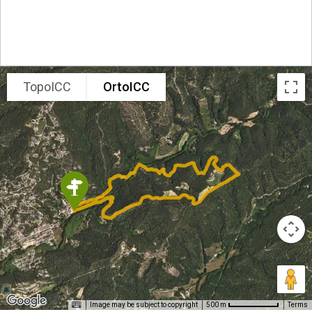
TopoICC
OrtoICC
Image may be subject to copyright
Terms
500 m