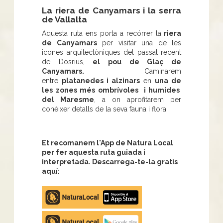
La riera de Canyamars i la serra
de Vallalta
Aquesta ruta ens porta a recórrer la
riera
de Canyamars
per visitar una de les
icones arquitectòniques del passat recent
de Dosrius,
el pou de Glaç de
Canyamars.
Caminarem
entre
platanedes i alzinars
en
una de
les zones més ombrívoles i humides
del Maresme
, a on aprofitarem per
conèixer detalls de la seva fauna i flora.
Et recomanem l'App de Natura Local
per fer aquesta ruta guiada i
interpretada. Descarrega-te-la gratis
aquí:
Apple
store
Google