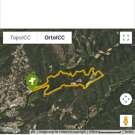
TopoICC
OrtoICC
Image may be subject to copyright
Terms
500 m