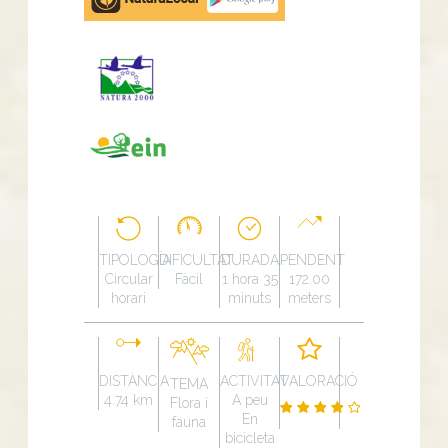
Play
TIPOLOGÍA
DIFICULTAT
DURADA
PENDENT
Circular
Fàcil
1 hora 35
172.00
horari
minuts
meters
DISTÀNCIA
ACTIVITAT
VALORACIÓ
TEMA
4.74 km
A peu
Flora i
En
fauna
bicicleta