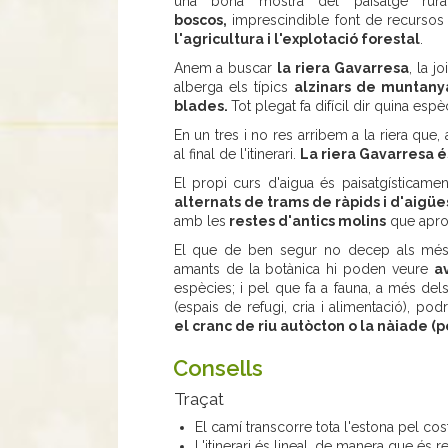
una bona mostra del paisatge rur
boscos,
imprescindible font de recursos 
l'agricultura i l'explotació forestal
.
Anem a buscar
la riera Gavarresa
, la j
alberga els típics
alzinars de muntanya
blades.
Tot plegat fa difícil dir quina esp
En un tres i no res arribem a la riera que,
al final de l'itinerari.
La riera Gavarresa és
El propi curs d'aigua és paisatgísticame
alternats de trams de ràpids i d'aig
amb les
restes d'antics molins
que aprof
El que de ben segur no decep als més 
amants de la botànica hi poden veure
a
espècies; i pel que fa a fauna, a més de
(espais de refugi, cria i alimentació),
el cranc de riu autòcton o la nàiade (p
Consells
Traçat
El camí transcorre tota l'estona pel cost
L'itinerari és lineal, de manera que és