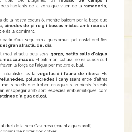
al típic del Lluçanès, un
mosaic de camps i
pels habitants de la zona que viuen de la
ramaderia,
oia de la nostra excursió, mentre baixem per la baga que
, pinedes de pi roig i boscos mixtos amb roures i
ècie és la dominant.
 a partir d'ara, seguirem aigües amunt pel costat dret fins
 el gran atractiu del dia
.
nt molt atractiu pels seus
gorgs, petits salts d'aigua
ües més calmades
. El patrimoni cultural no es queda curt
itaven la força de l'aigua per moldre el blat.
naturalistes és la
vegetació i fauna de ribera
. Els
vellanedes, pollancredes i canyissars
entre d'altres
ls molts ocells que troben en aquests ambients frescals
 podran ensopegar amb sort, espècies emblemàtiques com
etxines d'aigua dolça).
at dret de la riera Gavarresa (mirant aigües avall)
 recomanable portar dos cotxes.