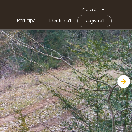
Català
Toggle Dropd
Participa
Identifica't
Registra't