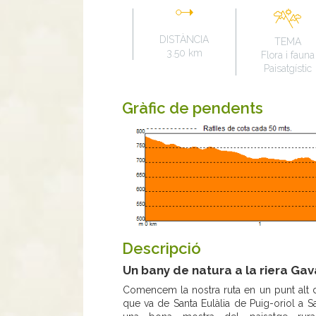
DISTÀNCIA
TEMA
3.50 km
Flora i fauna
Paisatgístic
Gràfic de pendents
Descripció
Un bany de natura a la riera Ga
Comencem la nostra ruta en un punt alt
que va de Santa Eulàlia de Puig-oriol a Sa