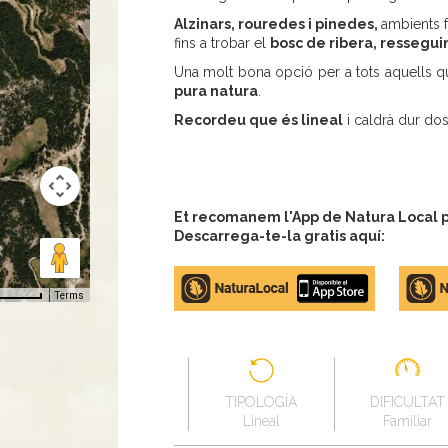
Alzinars, rouredes i pinedes,
ambients f
fins a trobar el
bosc de ribera, resseguin
Una molt bona opció per a tots aquells q
pura natura
.
Recordeu que és lineal
i caldrà dur dos 
Et recomanem l'App de Natura Local pe
Descarrega-te-la gratis aquí:
Apple
Google
store
Play
Terms
TIPOLOGÍA
DIFICULTAT
Lineal
Familiar