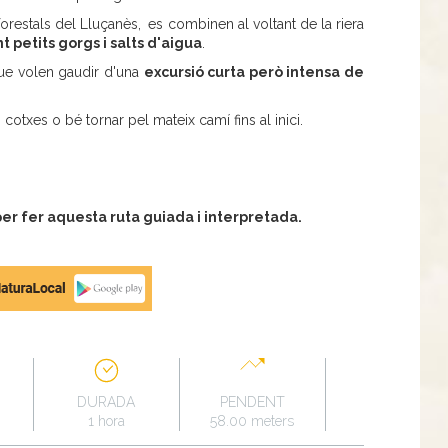
orestals del Lluçanès,
es combinen al voltant de la riera
t petits gorgs i salts d'aigua
.
ue volen gaudir d'una
excursió curta però intensa de
cotxes o bé tornar pel mateix camí fins al inici.
r fer aquesta ruta guiada i interpretada.
DURADA
PENDENT
1 hora
58.00 meters