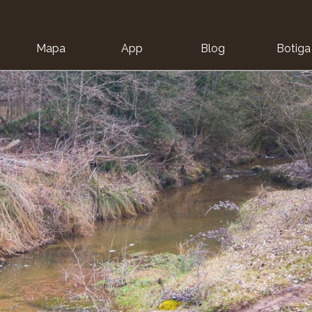
Mapa
App
Blog
Botiga
ion