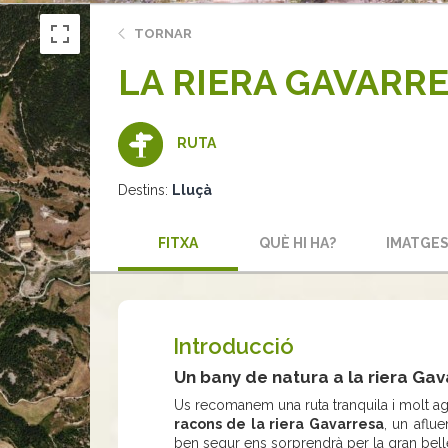
TORNAR
LA RIERA GAVARR
RUTA
Destins:
Lluçà
FITXA
QUÈ HI HA?
IMATGE
Introducció
Un bany de natura a la riera Ga
Us recomanem una ruta tranquila i molt ag
racons de la riera Gavarresa
, un aflu
ben segur ens sorprendrà per la gran bell