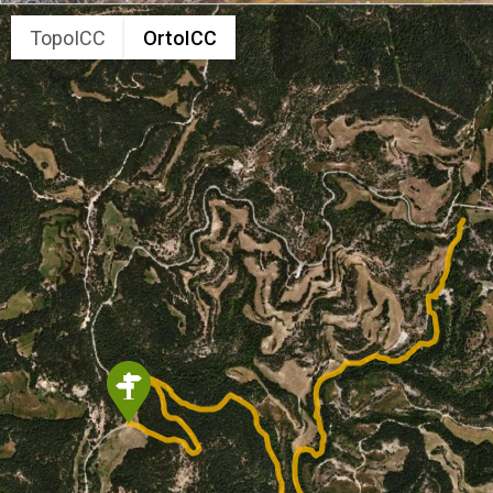
TopoICC
OrtoICC