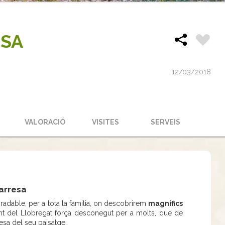
ESA
12/03/2018
S
VALORACIÓ
VISITES
SERVEIS
varresa
radable, per a tota la familia, on descobrirem
magnífics
ent del Llobregat força desconegut per a molts, que de
esa del seu paisatge.