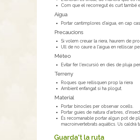
Com que el recorregut és curt també es 
Aigua
Portar cantimplores d'aigua, en cap cas 
Precaucions
Si volem creuar la riera, haurem de pro
Ull de no caure a l'aigua en relliscar pe
Méteo
Evitar fer l'excursió en dies de pluja pe
Terreny
Roques que rellisquen prop la riera
Ambient enfangat si ha plogut.
Material
Portar binocles per observar ocells.
Portar guies de natura d'arbres, d'insect
És recomanable portar algun pot de plà
macroinvertebrats aquàtics. Us caldrà ta
Guarda't la ruta