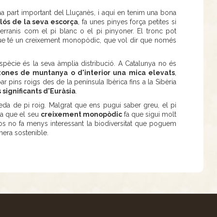
 part important del Lluçanès, i aquí en tenim una bona
lós de la seva escorça
, fa unes pinyes força petites si
ranis com el pi blanc o el pi pinyoner. El tronc pot
que té un creixement monopòdic, que vol dir que només
spècie és la seva àmplia distribució. A Catalunya no és
zones de muntanya o d'interior una mica elevats
,
 pins roigs des de la península Ibèrica fins a la Sibèria
significants d'Euràsia
.
da de pi roig. Malgrat que ens pugui saber greu, el pi
ja que el seu
creixement monopòdic
fa que sigui molt
oscos no fa menys interessant la biodiversitat que poguem
nera sostenible.