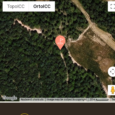
TopoICC
OrtoICC
Keyboard shortcuts
Image may be subject to copyright
Te
20 m
Footer