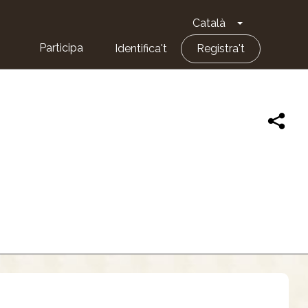
Català
Toggle Dropd
Participa
Identifica't
Registra't