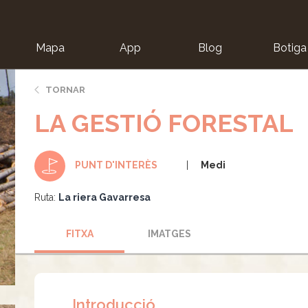
Mapa
App
Blog
Botiga
ion
TORNAR
LA GESTIÓ FORESTAL
Medi
PUNT D'INTERÈS
Ruta:
La riera Gavarresa
FITXA
IMATGES
Introducció