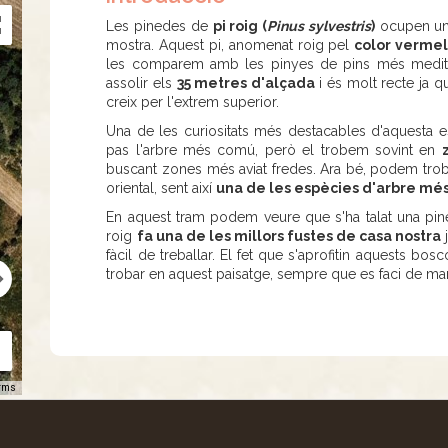
Les pinedes de
pi roig (
Pinus sylvestris
)
ocupen una
mostra. Aquest pi, anomenat roig pel
color vermel
les comparem amb les pinyes de pins més mediter
assolir els
35 metres d'alçada
i és molt recte ja 
creix per l'extrem superior.
Una de les curiositats més destacables d'aquesta e
pas l'arbre més comú, però el trobem sovint en
buscant zones més aviat fredes. Ara bé, podem trobar
oriental, sent així
una de les espècies d'arbre més 
En aquest tram podem veure que s'ha talat una pine
roig
fa una de les millors fustes de casa nostra
fàcil de treballar. El fet que s'aprofitin aquests b
trobar en aquest paisatge, sempre que es faci de ma
rms