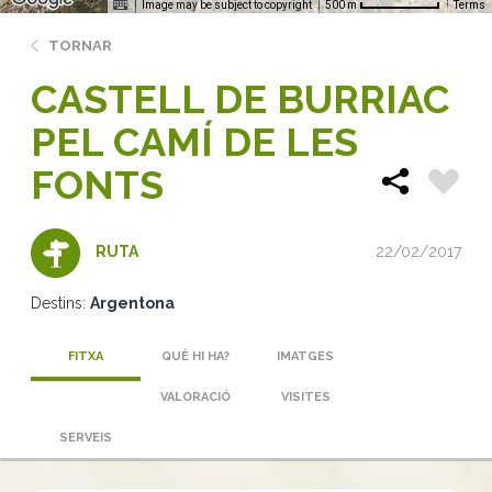
Image may be subject to copyright
Terms
500 m
TORNAR
CASTELL DE BURRIAC
PEL CAMÍ DE LES
FONTS
22/02/2017
RUTA
Destins:
Argentona
FITXA
QUÈ HI HA?
IMATGES
VALORACIÓ
VISITES
SERVEIS