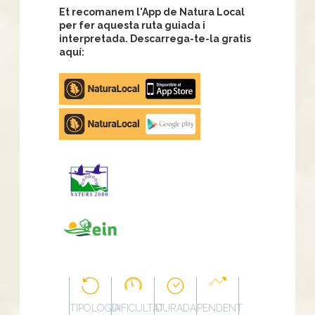
Et recomanem l'App de Natura Local
per fer aquesta ruta guiada i
interpretada. Descarrega-te-la gratis
aquí:
Apple
store
Google
Play
TIPOLOGÍA
DIFICULTAT
DURADA
PENDENT