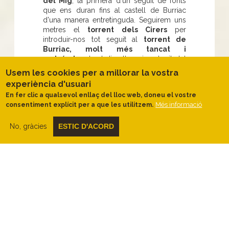
del Mig
, la primera d'un seguit de fonts
que ens duran fins al castell de Burriac
d'una manera entretinguda. Seguirem uns
metres el
torrent dels Cirers
per
introduir-nos tot seguit al
torrent de
Burriac, molt més tancat i
ombrívol,
entrant dins l'espai protegit del
Parc de la Serralada Litoral.
Usem les cookies per a millorar la vostra
Envoltats per una exuberant vegetació,
experiència d'usuari
visitarem les
fonts de les Sureres i la de
En fer clic a qualsevol enllaç del lloc web, doneu el vostre
l'Esquirol
en primer lloc, i
la del Grup i
Més informació
consentiment explícit per a que les utilitzem.
la del Ferro
a continuació, totes elles
arreglades i condicionades pel
Grup de
No, gràcies
ESTIC D'ACORD
Fonts d’Argentona.
Visitada la font del Ferro, caminarem
uns
metres pel torrent
, que deixarem per
afrontar la part més dreta del recorregut
que ens portarà al castell. En un tres i no
res, ens trobarem al
collet de Burriac
i
seguirem la pista fins a arribar al
monòlit,
als peus del castell
. En aquest punt,
abandonarem la pista per començar el
tram final del recorregut que ens