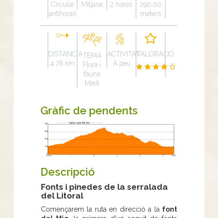
Circular
Mitjana
2 hores
290.00
antihorari
meters
DISTÀNCIA
ACTIVITAT
VALORACIÓ
TEMA
4.78 km
A peu
Flora i
fauna
Medi
Gràfic de pendents
Descripció
Fonts i pinedes de la serralada
del Litoral
Començarem la ruta en direcció a la
font