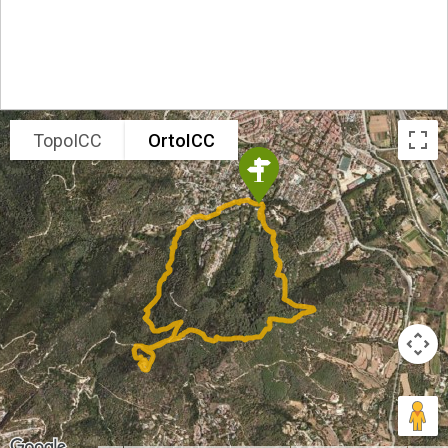
TopoICC
OrtoICC