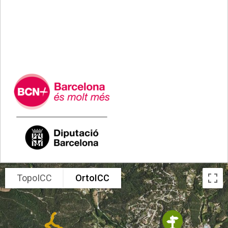
.
TopoICC
OrtoICC