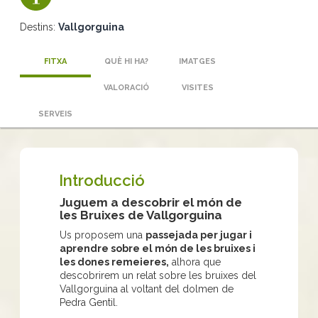
Destins:
Vallgorguina
FITXA
QUÈ HI HA?
IMATGES
VALORACIÓ
VISITES
SERVEIS
Introducció
Juguem a descobrir el món de
les Bruixes de Vallgorguina
Us proposem una
passejada per jugar i
aprendre sobre el món de les bruixes i
les dones remeieres,
alhora que
descobrirem un relat sobre les bruixes del
Vallgorguina al voltant del dolmen de
Pedra Gentil.