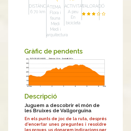
DISTÀNCIA
ACTIVITAT
VALORACIÓ
TEMA
6.70 km
A peu
Flora i
En
fauna
bicicleta
Medi
Medi i
arquitectura
Gràfic de pendents
Descripció
Juguem a descobrir el món de
les Bruixes de Vallgorguina
En els punts de joc de la ruta, després
d'encertar unes preguntes i resoldre
les proves, us donarem indicacions per