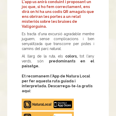
L'app us anirà conduint i proposant un
joc que, si ho fem correctament, ens
dirà on hi ha uns codis QR amagats que
ens obriran les portes a un relat
misteriós sobre les bruixes de
Vallgorguina.
Es tracta d'una excursió agradable mentre
juguem, sense complicacions i ben
senyalitzada que transcorre per pistes i
camins del parc natural.
Al llarg de la ruta, els
colors,
tot l'any
verds, són
predominants en el
paisatge.
Et recomanem l'App de Natura Local
per fer aquesta ruta guiada i
interpretada. Descarrega-te-la gratis
aquí:
Apple
store
Google