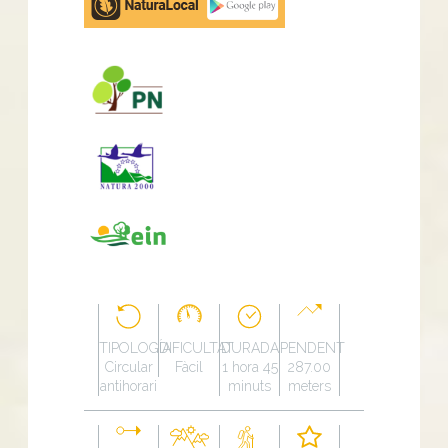
Play
TIPOLOGÍA
DIFICULTAT
DURADA
PENDENT
Circular
Fàcil
1 hora 45
287.00
antihorari
minuts
meters