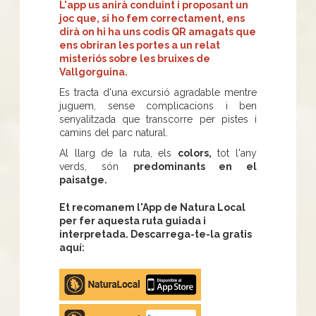
L'app us anirà conduint i proposant un
joc que, si ho fem correctament, ens
dirà on hi ha uns codis QR amagats que
ens obriran les portes a un relat
misteriós sobre les bruixes de
Vallgorguina.
Es tracta d'una excursió agradable mentre
juguem, sense complicacions i ben
senyalitzada que transcorre per pistes i
camins del parc natural.
Al llarg de la ruta, els
colors,
tot l'any
verds, són
predominants en el
paisatge.
Et recomanem l'App de Natura Local
per fer aquesta ruta guiada i
interpretada. Descarrega-te-la gratis
aquí:
Apple
store
Google