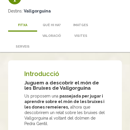
Destins:
Vallgorguina
FITXA
QUÈ HI HA?
IMATGES
VALORACIÓ
VISITES
SERVEIS
Introducció
Juguem a descobrir el món de
les Bruixes de Vallgorguina
Us proposem una
passejada per jugar i
aprendre sobre el món de les bruixes i
les dones remeieres,
alhora que
descobrirem un relat sobre les bruixes del
Vallgorguina al voltant del dolmen de
Pedra Gentil.