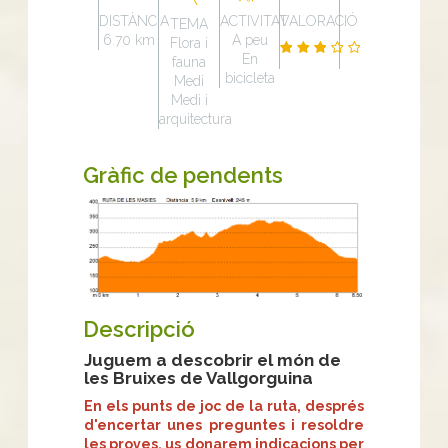
DISTÀNCIA
ACTIVITAT
VALORACIÓ
TEMA
6.70 km
A peu
Flora i
En
fauna
bicicleta
Medi
Medi i
arquitectura
Gràfic de pendents
Descripció
Juguem a descobrir el món de
les Bruixes de Vallgorguina
En els punts de joc de la ruta, després
d'encertar unes preguntes i resoldre
les proves, us donarem indicacions per