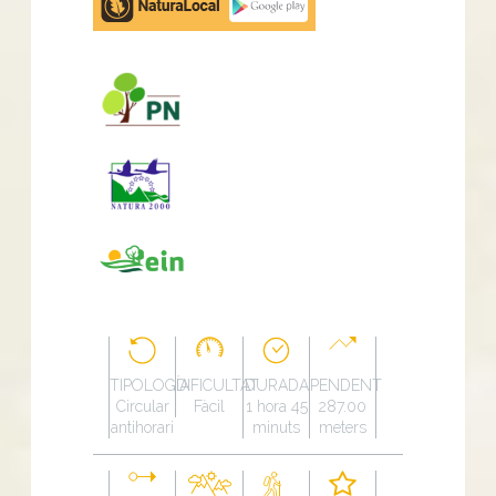
Play
TIPOLOGÍA
DIFICULTAT
DURADA
PENDENT
Circular
Fàcil
1 hora 45
287.00
antihorari
minuts
meters