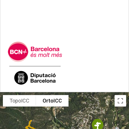
.
TopoICC
OrtoICC