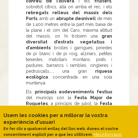
conreu de l’olivera
i els
fruiters
,
sobretot cítrics, allà on arriba el rec, i els
rebregats relleus del massís dels
Ports
, amb un
abrupte desnivell
de més
de 1.400 metres entre la part més baixa de
la plana i el cim del Caro, màxima altitud
del massís, on hi trobem una
gran
diversitat d’estrats vegetatius i
d’ambients
: brolles i garrigues, pinedes
de pi blanc i de pi roig, alzinars, petites
teixedes, matollars montans, prats i
pastures, barrancs i rambles, cingleres i
pedruscalls,..., una gran
riquesa
ecològica
concentrada en una sola
muntanya.
Els
principals esdeveniments festius
del municipi són la
Festa Major de
Roquetes
, a principis de juliol; la
Festa
de Sant Antoni
, el dia 17 de gener;
Usem les cookies per a millorar la vostra
Festes del Carme
, el dia 16 de juliol, i les
festes
de la
Raval de Cristo
, a principis
experiència d'usuari
d’agost, i de la
Raval Nova
, al voltant de
En fer clic a qualsevol enllaç del lloc web, doneu el vostre
Sant Miquel, el 29 de setembre.
Més informació
consentiment explícit per a que les utilitzem.