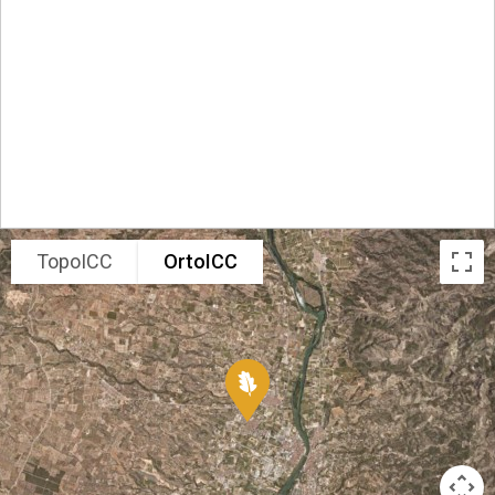
TopoICC
OrtoICC