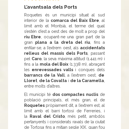
L’avantsala dels Ports
Roquetes és un municipi situat al sud
interior de la
comarca del Baix Ebre
, al
límit amb el Montsià, el terme del qual
s’estén d’est a oest des de molt a prop del
riu Ebre
, ocupant-ne una gran part de la
gran
plana a la dreta del riu
, fins a
enfilar-se, a l’extrem oest, als
accidentats
relleus del massís dels Ports
, passant
pel
Caro
, la seva màxima altitud (1.441 m) i
fins a la
mola del Boix
(1.338 m), abraçant
les
enrevessades valls
i conques dels
barrancs de la Vall
, a l’extrem oest,
de
Lloret
,
de la Covalta
i
de la Caramella
,
entre molts d’altres.
El municipi té
dos compactes nuclis
de
població principals, el més gran, el de
Roquetes
pròpiament dit, a l’extrem est, al
límit amb el barri tortosí de Ferreries, i
la
Raval del Cristo
, més petit, ambdós
pertanyents i considerats ravals de la ciutat
de Tortosa fins a mitjan segle XIX, quan fou