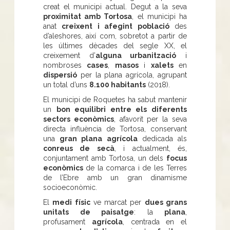
creat el municipi actual. Degut a la seva
proximitat amb Tortosa
, el municipi ha
anat
creixent i afegint població
des
d’aleshores, així com, sobretot a partir de
les últimes dècades del segle XX, el
creixement d’
alguna urbanització
i
nombroses
cases
,
masos
i
xalets
en
dispersió
per la plana agrícola, agrupant
un total d’uns
8.100 habitants
(2018).
El municipi de Roquetes ha sabut mantenir
un
bon equilibri entre els diferents
sectors econòmics
, afavorit per la seva
directa influència de Tortosa, conservant
una
gran plana agrícola
dedicada als
conreus de secà
, i actualment, és,
conjuntament amb Tortosa, un dels
focus
econòmics
de la comarca i de les Terres
de l’Ebre amb un gran dinamisme
socioeconòmic.
El
medi físic
ve marcat per
dues grans
unitats de paisatge
: la
plana
,
profusament
agrícola
, centrada en el