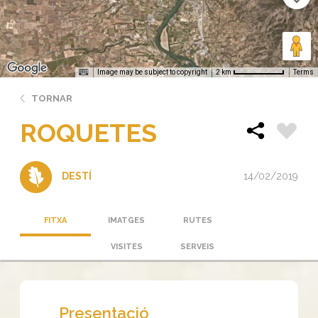
Image may be subject to copyright
Terms
2 km
TORNAR
ROQUETES
14/02/2019
DESTÍ
FITXA
IMATGES
RUTES
VISITES
SERVEIS
Presentació