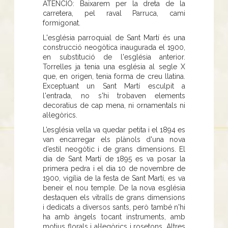
ATENCIO: Baixarem per la dreta de la
carretera, pel raval Parruca, cami
formigonat.
L'església parroquial de Sant Martí és una
construcció neogòtica inaugurada el 1900,
en substitució de l'església anterior.
Torrelles ja tenia una església al segle X
que, en origen, tenia forma de creu llatina.
Exceptuant un Sant Martí esculpit a
l'entrada, no s'hi trobaven elements
decoratius de cap mena, ni ornamentals ni
al·legòrics.
L’església vella va quedar petita i el 1894 es
van encarregar els plànols d'una nova
d’estil neogòtic i de grans dimensions. El
dia de Sant Martí de 1895 es va posar la
primera pedra i el dia 10 de novembre de
1900, vigília de la festa de Sant Martí, es va
beneir el nou temple. De la nova església
destaquen els vitralls de grans dimensions
i dedicats a diversos sants, però també n'hi
ha amb àngels tocant instruments, amb
motius florals i al·legòrics i rosetons. Altres