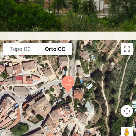
TopoICC
OrtoICC