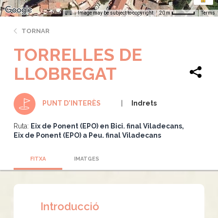
Image may be subject to copyright
Terms
20 m
TORNAR
TORRELLES DE
LLOBREGAT
Indrets
PUNT D'INTERÈS
Ruta:
Eix de Ponent (EPO) en Bici. final Viladecans
Eix de Ponent (EPO) a Peu. final Viladecans
FITXA
IMATGES
Introducció