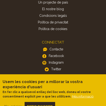
Un projecte de país
El nostre blog
Condicions legals
Política de privacitat
Politica de cookies
CONNECTA'T
Contacte
Facebook
Instagram
Twitter
Usem les cookies per a millorar la vostra
APP
experiència d'usuari
iOS
En fer clic a qualsevol enllaç del lloc web, doneu el vostre
Android
Més informació
consentiment explícit per a que les utilitzem.