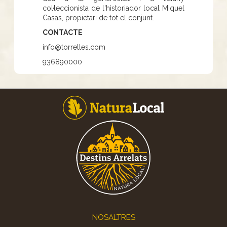
col·leccionista de l'historiador local Miquel
Casas, propietari de tot el conjunt.
CONTACTE
info@torrelles.com
936890000
Footer
NOSALTRES