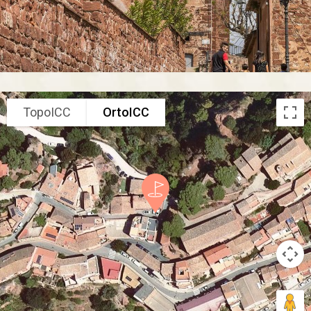
TopoICC
OrtoICC