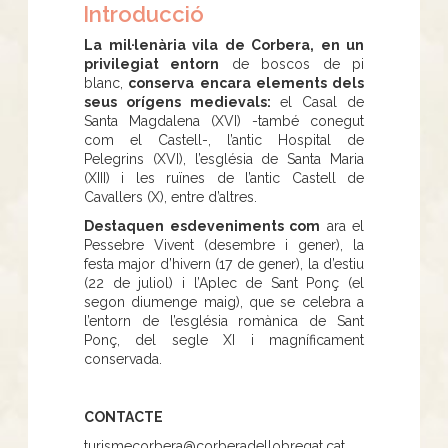
Introducció
La mil·lenària vila de Corbera, en un
privilegiat entorn
de boscos de pi
blanc,
conserva encara elements dels
seus orígens medievals:
el Casal de
Santa Magdalena (XVI) -també conegut
com el Castell-, l’antic Hospital de
Pelegrins (XVI), l’església de Santa Maria
(XIII) i les ruïnes de l’antic Castell de
Cavallers (X), entre d’altres.
Destaquen esdeveniments com
ara el
Pessebre Vivent (desembre i gener), la
festa major d’hivern (17 de gener), la d’estiu
(22 de juliol) i l’Aplec de Sant Ponç (el
segon diumenge maig), que se celebra a
l’entorn de l’església romànica de Sant
Ponç, del segle XI i magníficament
conservada.
CONTACTE
turismecorbera@corberadellobregat.cat