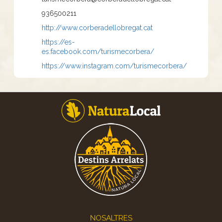
936500211
http://www.corberadellobregat.cat
https://es-
es.facebook.com/turismecorbera/
https://www.instagram.com/turismecorbera/
Footer
NOSALTRES