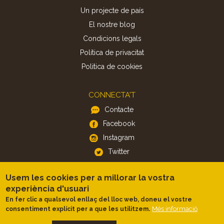
Un projecte de país
El nostre blog
Condicions legals
Política de privacitat
Politica de cookies
CONNECTA'T
Contacte
Facebook
Instagram
Twitter
Usem les cookies per a millorar la vostra
APP
experiència d'usuari
iOS
En fer clic a qualsevol enllaç del lloc web, doneu el vostre
Android
Més informació
consentiment explícit per a que les utilitzem.