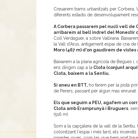
Creuarem trams urbanitzats per Corbera, V
diferents estadis de desenvolupament resul
A Corbera passarem pel nucli vell de C
arribarem al bell indret del Monestir
Coll Verdaguer, a sobre Vallirana. Baixar
la Vall d'Arús, antigament espai de cria de 
Moro (467 m) d'on gaudirem de vistes 
Baixarem a la plana agrícola de Begues i, c
ens dirigim cap a la
Clota (conjunt arquit
Clota, baixem a la Sentiu.
Si aneu en BTT,
ho farem per la pista pri
de Perers, passant per algun mas enrunat.
Els que seguim a PEU, agafem un corrio
Clota amb Eramprunyà i Bruguers
, sen
(516 m)
Som a la capçalera de la vall de la Sentiu. 
colonitzant l'espai i més tard, els incendi
pinedes joves, com les que hem anat traves