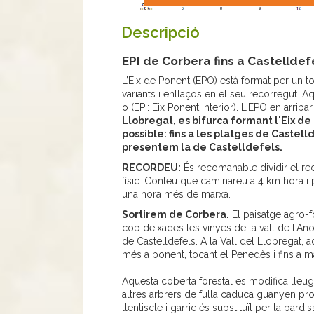
Descripció
EPI de Corbera fins a Castelldef
L’Eix de Ponent (EPO) està format per un
variants i enllaços en el seu recorregut. A
o (EPI: Eix Ponent Interior). L'EPO en arriba
Llobregat, es bifurca formant l'Eix de 
possible: fins a les platges de Castell
presentem la de Castelldefels.
RECORDEU:
És recomanable dividir el rec
físic. Conteu que caminareu a 4 km hora 
una hora més de marxa.
Sortirem de Corbera.
El paisatge agro-f
cop deixades les vinyes de la vall de l'Anoi
de Castelldefels. A la Vall del Llobregat,
més a ponent, tocant el Penedès i fins a ma
Aquesta coberta forestal es modifica lleuge
altres arbrers de fulla caduca guanyen pr
llentiscle i garric és substituït per la bardi