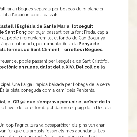
allirana i Begues separats per boscos de pi blanc en
tat a l'acció incendis passats.
astell i Església de Santa Maria, tot seguit
 de Sant Ponç
per pujar passant per la font Freda, cap a
em al poble i remuntarem tot el fondo de Can Bogunyà i
l'àliga cuabarrada, per remuntar fins a la
Penya del
als termes de Sant Climent, Torrelles i Begues.
reuant el poble passant per l'església de Sant Cristòfol,
ectònic en runes, datat del s. XIV). Del coll de la
ncipal. Una llarga i ràpida baixada per l'obaga de la serra
 És la pista coneguda com a camí dels Penitents.
l, el GR 92 que s'emprava per unir el veïnat de la
se haver de fer el tomb pel darrere el puig de la Desfeta
Un cop l'agricultura va desaparèixer, els pins van anar
s van fer que els arbusts fossin els més abundants. Les
sant, van recuperant l'espai per sobre els arbusts.