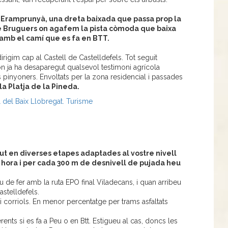
d'Eramprunyà, una dreta baixada que passa prop la
e Bruguers on agafem la pista còmoda que baixa
 amb el camí que es fa en BTT.
rigim cap al Castell de Castelldefels. Tot seguit
on ja ha desaparegut qualsevol testimoni agrícola
s pinyoners. Envoltats per la zona residencial i passades
la Platja de la Pineda.
 del Baix Llobregat. Turisme
ut en diverses etapes adaptades al vostre nivell
 hora i per cada 300 m de desnivell de pujada heu
u de fer amb la ruta EPO final Viladecans, i quan arribeu
astelldefels.
 corriols. En menor percentatge per trams asfaltats
erents si es fa a Peu o en Btt. Estigueu al cas, doncs les