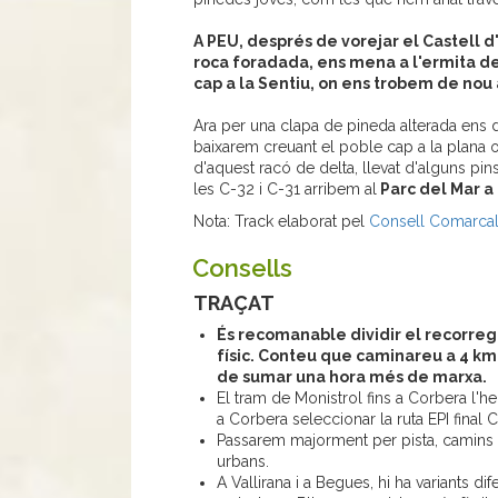
A PEU, després de vorejar el Castell 
roca foradada, ens mena a l'ermita d
cap a la Sentiu, on ens trobem de nou
Ara per una clapa de pineda alterada ens di
baixarem creuant el poble cap a la plana 
d'aquest racó de delta, llevat d'alguns pin
les C-32 i C-31 arribem al
Parc del Mar a 
Nota: Track elaborat pel
Consell Comarcal
Consells
TRAÇAT
És recomanable dividir el recorreg
físic. Conteu que caminareu a 4 km
de sumar una hora més de marxa.
El tram de Monistrol fins a Corbera l'he
a Corbera seleccionar la ruta EPI final C
Passarem majorment per pista, camins i
urbans.
A Vallirana i a Begues, hi ha variants dif