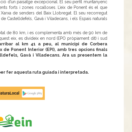
ació d’un paisatge excepcional. El seu perfil muntanyenc
nts forts i zones rocalloses. L’eix de Ponent és el que
 Xarxa de senders del Baix Llobregat. El seu recorregut
es de Castelldefels, Gavà i Viladecans, i els Espais naturals
n total de 80 km, i es complementa amb més de 90 km de
Aquest eix, es divideix en nord (EPO pròpiament dit) i sud
rribar al km 41 a peu, al municipi de Corbera
x de Ponent Interior (EPI), amb tres opcions finals
elldefels, Gavà i Viladecans. Ara us presentem la
r fer aquesta ruta guiada i interpretada.