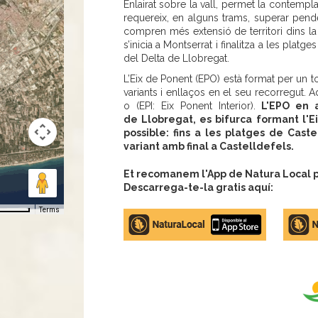
Enlairat sobre la vall, permet la contempl
requereix, en alguns trams, superar pende
compren més extensió de territori dins la
s’inicia a Montserrat i finalitza a les platg
del Delta de Llobregat.
L’Eix de Ponent (EPO) està format per u
variants i enllaços en el seu recorregut. 
o (EPI: Eix Ponent Interior).
L'EPO en a
de Llobregat, es bifurca formant l'Ei
possible: fins a les platges de Cast
variant amb final a Castelldefels.
Et recomanem l'App de Natura Local pe
Descarrega-te-la gratis aquí:
Terms
Apple
Google
store
Play