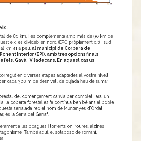
els.
 total de 80 km, i es complementa amb més de 90 km de
quest eix, es divideix en nord (EPO pròpiament dit) i sud
r al km 41 a peu,
al municipi de Corbera de
Ponent Interior (EPI), amb tres opcions finals
defels, Gavà i Viladecans. En aquest cas us
orregut en diverses etapes adaptades al vostre nivell
i per cada 300 m de desnivell de pujada heu de sumar
orestal del començament canvia per complet i ara, un
a, la coberta forestal es fa contínua ben bé fins al poble
 aquesta serralada rep el nom de Muntanyes d'Ordal i,
r, és la Serra del Garraf.
rament a les obagues i torrents on, roures, alzines i
otagonisme. També aquí, el sotabosc de romaní,
ssa.