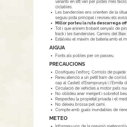
variants en Btt van per pistes més fàcil
ciclables.
Les banderoles ens orienten de la situac
seguiu pista principal i reviseu els avis
Millor porteu la ruta descarrega off
Tot i que anirem trobant senyals de pin
track i les banderoles. Camins del Bai
Estalvieu el màxim de bateria amb el 
AIGUA
Fonts als pobles per on passeu.
PRECAUCIONS
Dosifiqueu l'esforç. Corriols de pujada f
Pareu atenció a un petit tram de corriol
cap al Castell d'Eramprunyà i l'Ermita d
Circulació de vehicles a motor pels nu
No oblideu anar menjant i sobretot be
Respecteu la propietat privada i el med
No deixeu brossa pel camí.
Compte amb guals inundables de rieres
METEO
Informeu-vos de la previsió meteorol