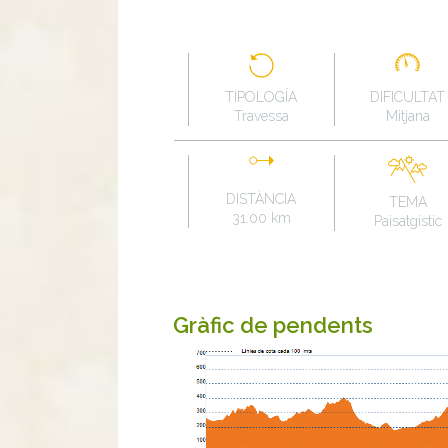
TIPOLOGÍA
DIFICULTAT
Travessa
Mitjana
DISTÀNCIA
TEMA
31.00 km
Paisatgístic
Gràfic de pendents