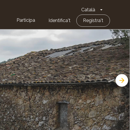
Català
Toggle Dropd
Participa
Identifica't
Registra't