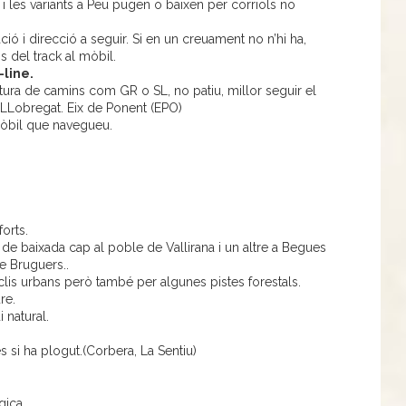
s i les variants a Peu pugen o baixen per corriols no
ió i direcció a seguir. Si en un creuament no n’hi ha,
os del track al mòbil.
-line.
tura de camins com GR o SL, no patiu, millor seguir el
x LLobregat. Eix de Ponent (EPO)
mòbil que navegueu.
orts.
 de baixada cap al poble de Vallirana i un altre a Begues
e Bruguers..
clis urbans però també per algunes pistes forestals.
ure.
i natural.
 si ha plogut.(Corbera, La Sentiu)
ògica.