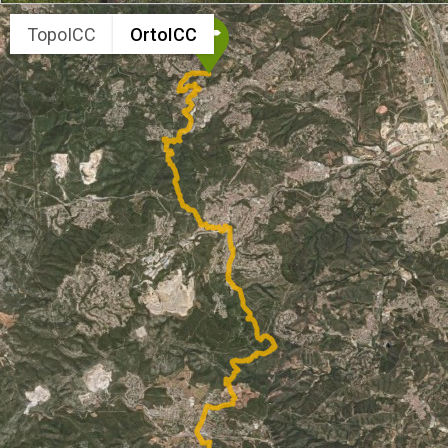
TopoICC
OrtoICC