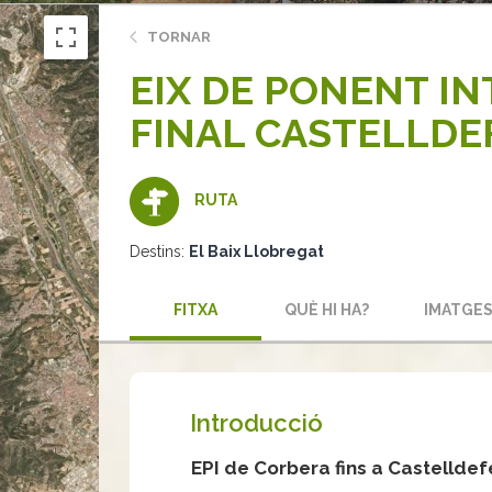
TORNAR
EIX DE PONENT INT
FINAL CASTELLDE
RUTA
Destins:
El Baix Llobregat
FITXA
QUÈ HI HA?
IMATGE
Introducció
EPI de Corbera fins a Castelldef