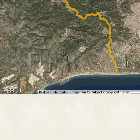
Keyboard shortcuts
Image may be subject to copyright
2 km