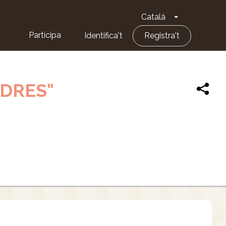
Català
Toggle Dropd
Participa
Identifica't
Registra't
DRES"