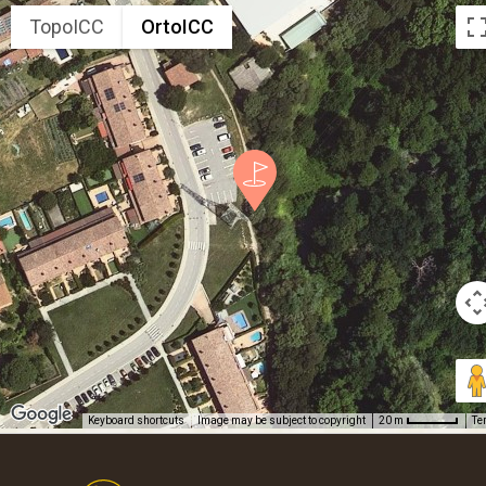
TopoICC
OrtoICC
Keyboard shortcuts
Image may be subject to copyright
Te
20 m
Footer