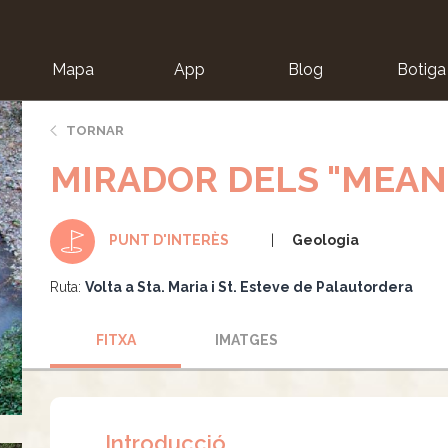
Mapa
App
Blog
Botiga
ion
TORNAR
MIRADOR DELS "MEAN
Geologia
PUNT D'INTERÈS
Ruta:
Volta a Sta. Maria i St. Esteve de Palautordera
FITXA
IMATGES
Introducció