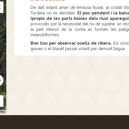
De dalt estant, arran de terrassa fluvial, al costat 
Tordera no es decideix.
El poc pendent i la baix
(propis de les parts baixes dels rius) aparegui
provocats per la necessitat del riu de superar un obst
la part interior de la corba es formen les platg
meandriformes.
Bon lloc per observar ocells de ribera.
Els oriol
graves o el blauet passar volant per damunt l’aigua.
rms