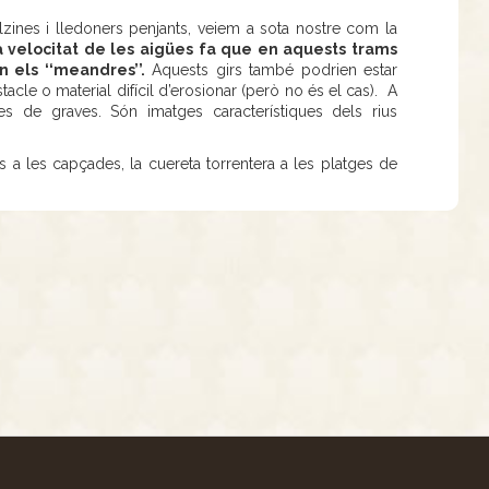
d’alzines i lledoners penjants, veiem a sota nostre com la
a velocitat de les aigües fa que en aquests trams
n els ‘‘meandres’’.
Aquests girs també podrien estar
acle o material difícil d’erosionar (però no és el cas). A
es de graves. Són imatges característiques dels rius
s a les capçades, la cuereta torrentera a les platges de