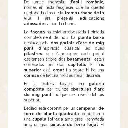
De l’antic monestir, d’
estil romànic
,
només en resta l’església, que ha quedat
englobada dins de la
trama urbana de la
vila
i ara presenta
edificacions
adossades
a banda i banda.
La
façana
ha estat arrebossada i pintada
completament de nou. La
planta baixa
destaca pels
dos portals d'arc de mig
punt
d'inspiració clàssica: les dues
pilastres
que flanquegen cada portal
descansen sobre dos
basaments
i estan
coronades per dos
capitells
. El
fris
superior
està
ornat
i a sobre hi ha una
cornisa
de factura molt austera i discreta.
En la mateixa façana, una
galeria
composta
per quinze
obertures d'arc
de mig punt
indiquen el nivell del pis
superior.
L’edifici està coronat per un
campanar de
torre de planta quadrada
, cobert amb
una
cúpula folrada
amb gres i rematada
amb un gran
pinacle de ferro forjat
. El