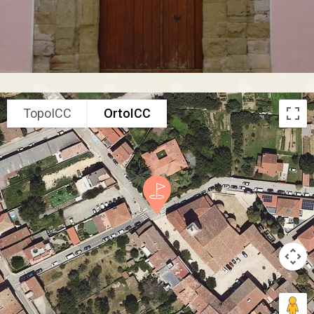
TopoICC
OrtoICC