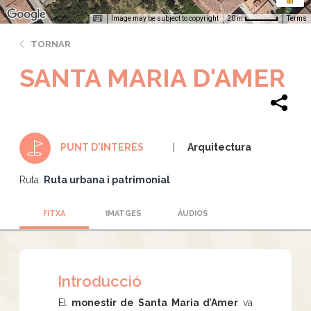
Image may be subject to copyright
Terms
20 m
TORNAR
SANTA MARIA D'AMER
Arquitectura
PUNT D'INTERÈS
Ruta:
Ruta urbana i patrimonial
FITXA
IMATGES
ÀUDIOS
Introducció
El
monestir de Santa Maria d’Amer
va