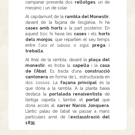
campanar presenta dos
rellotges
, un de
mecànic i un de solar.
Al capdamunt de la
rambla del Monestir
,
davant de la façana de l’església, hi ha
cases amb horts
a la part posterior. En
aquest lloc hi havia les
cases
i els
horts
dels monjos
, que repartien el seu temps
entre l’
ora et labora
, o sigui,
prega
i
treballa
.
Al final de la rambla, davant la
plaça del
monestir
, es troba la
capella
i la
casa
de l’Abat
. Es tracta d’una
construcció
cantonera
en forma de L, estructurada en
dos cossos. La
façana principal
és la
que dóna a la rambla. A la planta baixa
destaca la
portalada renaixentista
de
l’antiga capella i, també, el
portal
que
dóna accés al
carrer Narcís Jonquera
.
L’antic palau de l’abat va passar a mans
particulars arrel de l’
exclaustració del
1835
.