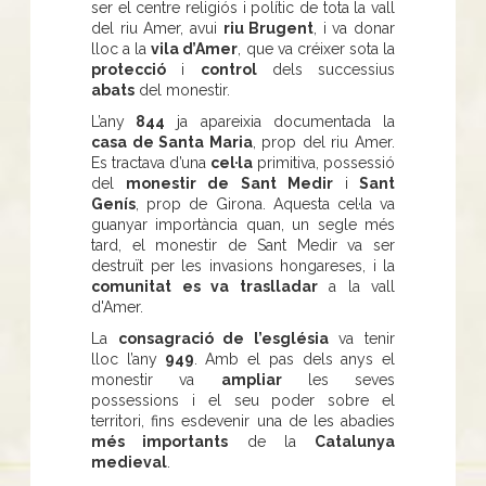
ser el centre religiós i polític de tota la vall
del riu Amer, avui
riu Brugent
, i va donar
lloc a la
vila d’Amer
, que va créixer sota la
protecció
i
control
dels successius
abats
del monestir.
L’any
844
ja apareixia documentada la
casa de Santa Maria
, prop del riu Amer.
Es tractava d’una
cel·la
primitiva, possessió
del
monestir de Sant Medir
i
Sant
Genís
, prop de Girona. Aquesta cel·la va
guanyar importància quan, un segle més
tard, el monestir de Sant Medir va ser
destruït per les invasions hongareses, i la
comunitat es va traslladar
a la vall
d'Amer.
La
consagració de l’església
va tenir
lloc l’any
949
. Amb el pas dels anys el
monestir va
ampliar
les seves
possessions i el seu poder sobre el
territori, fins esdevenir una de les abadies
més importants
de la
Catalunya
medieval
.