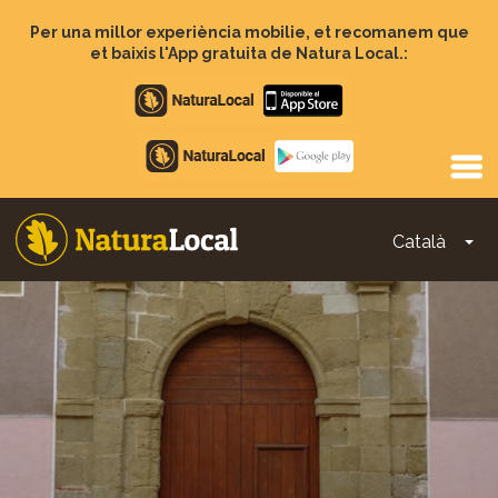
Vés
al
Per una millor experiència mobilie, et recomanem que
contingut
et baixis l'App gratuita de Natura Local.:
Apple
store
Google
Play
Català
To
Main
navigation