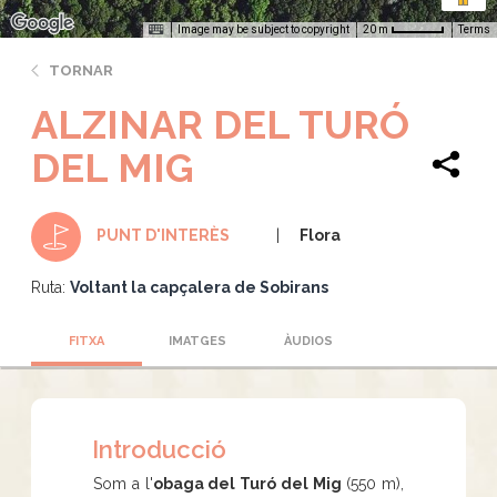
Image may be subject to copyright
Terms
20 m
TORNAR
ALZINAR DEL TURÓ
DEL MIG
Flora
PUNT D'INTERÈS
Ruta:
Voltant la capçalera de Sobirans
FITXA
IMATGES
ÀUDIOS
Introducció
Som a l'
obaga del Turó del Mig
(550 m),