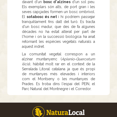
davant d'un
bosc d'alzines
d'un sol peu.
Els exemplars són alts, de port gran i les
seves capçades formen un bosc ombrívol.
El
sotabosc és net
i hi podríem passejar
tranquil·lament fins dalt del turó. Es tracta
d'un bosc madur, que des de fa algunes
dècades no ha estat alterat per part de
l'home i on la successió biològica ha anat
retornant les espècies vegetals naturals a
aquest indret.
La comunitat vegetal correspon a un
alzinar muntanyenc (
Aplenio-Quercetum
ilicis
), hàbitat molt rar en el context de la
Serralada Litoral catalana ja que és propi
de muntanyes més elevades i interiors
com el Montseny o les muntanyes de
Prades. Es troba dins l'espai del PEIN, el
Parc Natural del Montnegre i el Corredor.