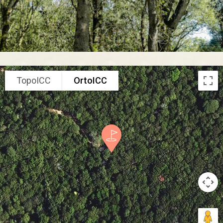
TopoICC
OrtoICC