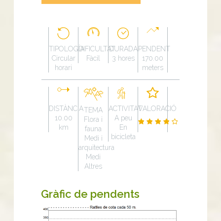
TIPOLOGÍA
DIFICULTAT
DURADA
PENDENT
Circular
Fàcil
3 hores
170.00
horari
meters
DISTÀNCIA
ACTIVITAT
VALORACIÓ
TEMA
10.00
A peu
Flora i
km
En
fauna
bicicleta
Medi i
arquitectura
Medi
Altres
Gràfic de pendents