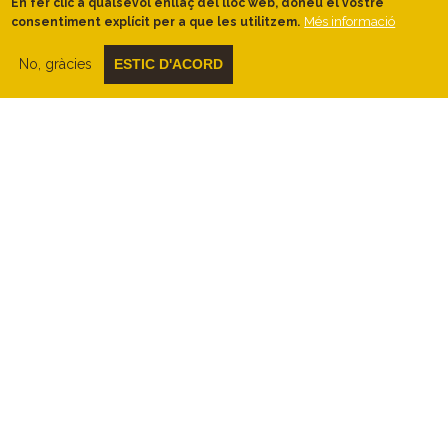
En fer clic a qualsevol enllaç del lloc web, doneu el vostre
Penedès
.
Més informació
consentiment explícit per a que les utilitzem.
Anirem seguint la carena fins a
Cantallops
, un dels petits nuclis que,
No, gràcies
ESTIC D'ACORD
conjuntament amb
Avinyó Nou
, el més
gran, formen el municipi d’Avinyonet del
Penedès. Deixant les cases del poblet als
nostres peus, ens enfilarem lleument cap
al
camí del Cap del Grill
per una zona
on predominen ja les
bosquines i brolles
.
El còmode camí carener ens deixarà al
bell mig del nucli d’
Avinyó Nou
, lloc
propici per a un breu descans.
Des d’Avinyó Nou, ens dirigirem ara cap a
la zona del
torrent de la Font de la
Canya
, un bell racó solcat de
vinyes i
torrentets
que ens ofereix la joia del
jaciment ibèric
on s’han trobat algunes
de les restes
més antigues associades
al conreu de la vinya
a la zona del
Penedès. Per tant, la vinya aquí, forma part
del paisatge des de temps molt i molt
remots. Vist així, fa respecte. Quanta
constància!