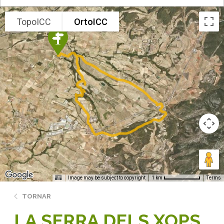
TopoICC
OrtoICC
Image may be subject to copyright
Terms
1 km
TORNAR
LA SERRA DELS XOPS