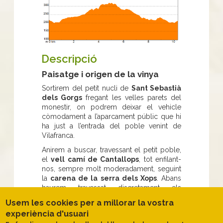
Descripció
Paisatge i origen de la vinya
Sortirem del petit nucli de
Sant Sebastià
dels Gorgs
fregant les velles parets del
monestir, on podrem deixar el vehicle
còmodament a l’aparcament públic que hi
ha just a l’entrada del poble venint de
Vilafranca.
Anirem a buscar, travessant el petit poble,
el
vell camí de Cantallops
, tot enfilant-
nos, sempre molt moderadament, seguint
la
carena de la serra dels Xops
. Abans
haurem travessat discretament els
torrents de Baix i del Gendret
,
Usem les cookies per a millorar la vostra
interessants exponents d’un dels elements
experiència d'usuari
que vertebren el paisatge de la
plana del