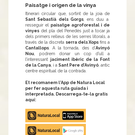
Paisatge i origen de la vinya
Itinerari circular que, sortint de la joia de
Sant Sebastià dels Gorgs
, ens duu a
resseguir el
paisatge agroforestal i de
vinyes
del pla del Penedès just a tocar ja
dels primers relleus de les serres litorals, a
través de la discreta
serra dels Xops
fins a
Cantallops
. A la tornada, des d’
Avinyó
Nou
, podrem donar un cop d’ull a
l’interessant
jaciment ibèric de la Font
de la Canya
, i a
Sant Pere d’Avinyó
, antic
centre espiritual de la contrada.
Et recomanem l'App de Natura Local
per fer aquesta ruta guiada i
interpretada. Descarrega-te-la gratis
aquí:
Apple
store
Google
Play