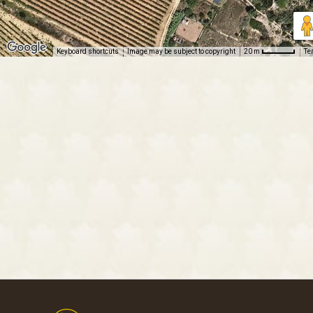
Keyboard shortcuts
Image may be subject to copyright
Te
20 m
Footer