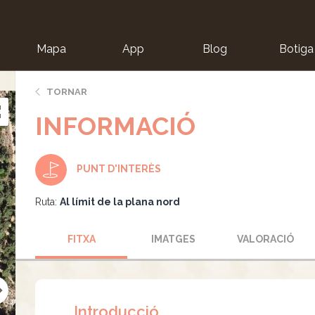
Mapa
App
Blog
Botiga
ion
TORNAR
INFORMACIÓ
PUNT D'INTERÈS
Ruta:
Al límit de la plana nord
FITXA
IMATGES
VALORACIÓ
Introducció