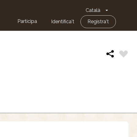
Català
Toggle Dropd
Participa
Identifica't
Registra't