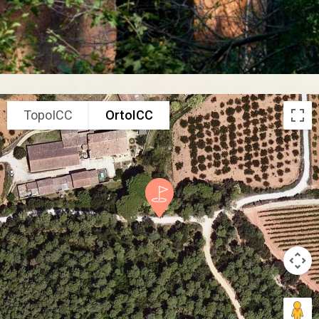
TopoICC
OrtoICC