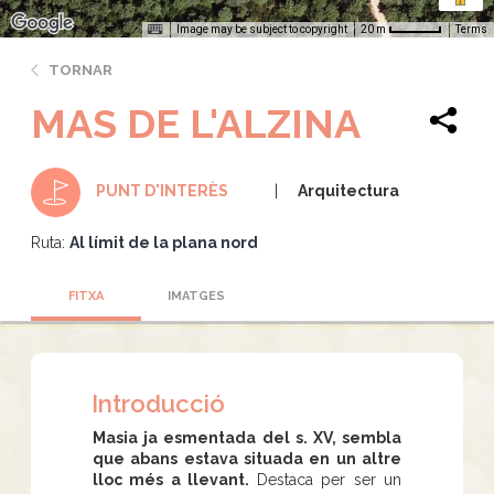
Image may be subject to copyright
Terms
20 m
TORNAR
MAS DE L'ALZINA
Arquitectura
PUNT D'INTERÈS
Ruta:
Al límit de la plana nord
FITXA
IMATGES
Introducció
Masia ja esmentada del s. XV, sembla
que abans estava situada en un altre
lloc més a llevant.
Destaca per ser un