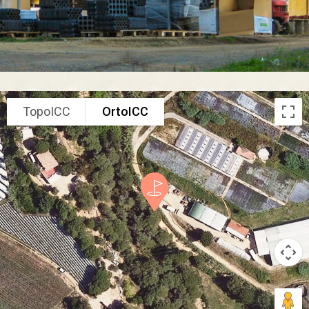
TopoICC
OrtoICC