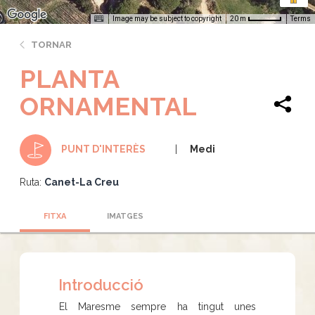
Image may be subject to copyright
Terms
20 m
TORNAR
PLANTA
ORNAMENTAL
Medi
PUNT D'INTERÈS
Ruta:
Canet-La Creu
FITXA
IMATGES
Introducció
El Maresme sempre ha tingut unes