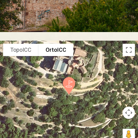
TopoICC
OrtoICC