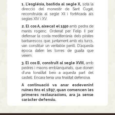
1. L'església, bastida al segle X,
sota la
direcció del monestir de Sant Cugat,
reconstruïda al segle XII i fortificada als
segles XIV i XV.
2. El cos A, aixecat el 1550
amb pedra de
marès rogenc. Ordenat per Felip II per
defensar la costa mediterrània dels pirates
barbarescos que, juntament amb els turcs,
van constituir un veritable perill. D'aquesta
època daten les torres de guaita que
veiem.
3. El cos B, construït al segle XVIII,
amb
pedres i maons emblanquinats, que donen
d'una tonalitat beix a aquesta part del
castell. Encara tenia una finalitat defensiva.
A continuació va anar esdevenint
ruines fins el 1897, quan comencen les
primeres restauracions, ara ja sense
caràcter defensiu.