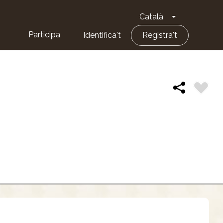
Català
Toggle Dropd
Participa
Identifica't
Registra't