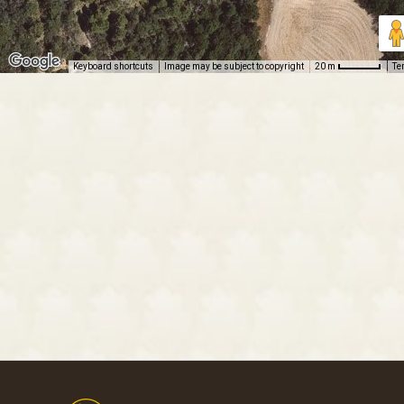
Keyboard shortcuts
Image may be subject to copyright
Te
20 m
Footer