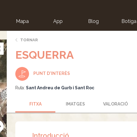
Mapa
App
Blog
Botiga
ion
TORNAR
ESQUERRA
PUNT D'INTERÈS
Ruta:
Sant Andreu de Gurb i Sant Roc
FITXA
IMATGES
VALORACIÓ
Introducció