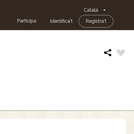
Català
Toggle Dropd
Participa
Identifica't
Registra't