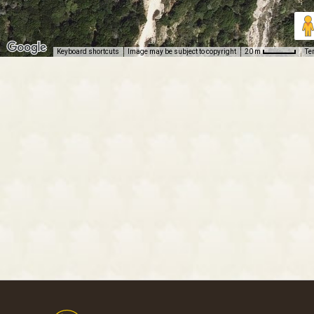
Keyboard shortcuts
Image may be subject to copyright
Te
20 m
Footer