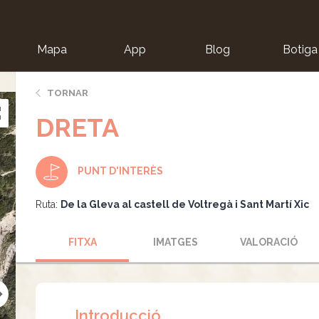
Mapa
App
Blog
Botiga
ion
TORNAR
DRETA
PUNT D'INTERÈS
Ruta:
De la Gleva al castell de Voltregà i Sant Martí Xic
FITXA
IMATGES
VALORACIÓ
Introducció