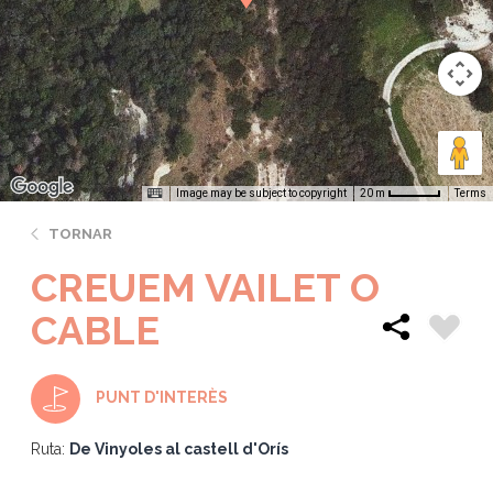
Image may be subject to copyright
Terms
20 m
TORNAR
CREUEM VAILET O
CABLE
PUNT D'INTERÈS
Ruta:
De Vinyoles al castell d'Orís