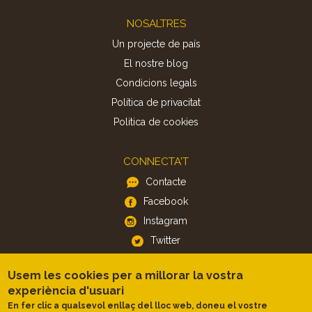
Footer
NOSALTRES
Un projecte de país
El nostre blog
Condicions legals
Política de privacitat
Politica de cookies
CONNECTA'T
Contacte
Facebook
Instagram
Twitter
Usem les cookies per a millorar la vostra
APP
experiència d'usuari
iOS
En fer clic a qualsevol enllaç del lloc web, doneu el vostre