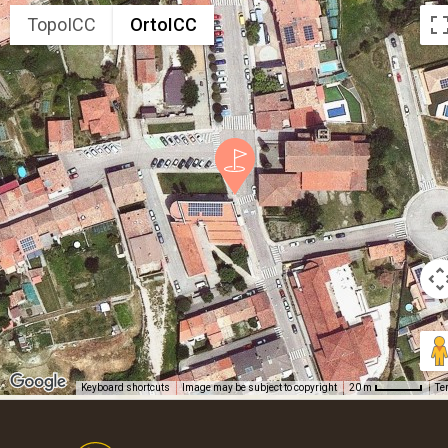
TopoICC
OrtoICC
Keyboard shortcuts
Image may be subject to copyright
Te
20 m
Footer