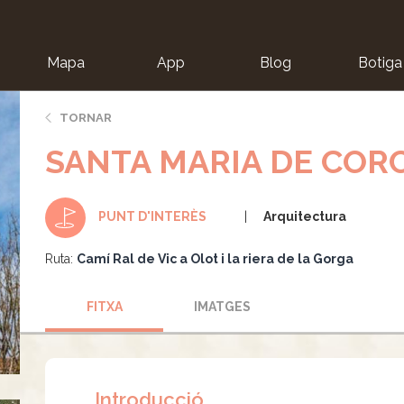
Mapa
App
Blog
Botiga
ion
TORNAR
SANTA MARIA DE COR
Arquitectura
PUNT D'INTERÈS
Ruta:
Camí Ral de Vic a Olot i la riera de la Gorga
FITXA
IMATGES
Introducció