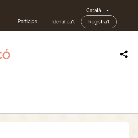
Català
Toggle Dropd
Participa
Identifica't
Registra't
CÓ