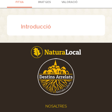
FITXA
IMATGES
VALORACIÓ
Introducció
Footer
NOSALTRES