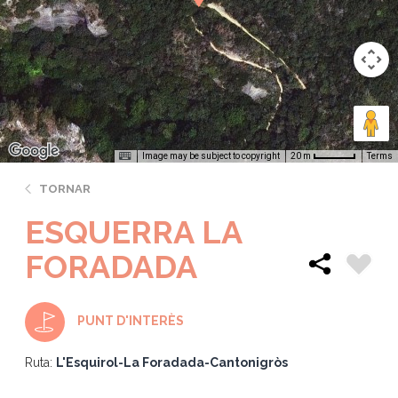
Image may be subject to copyright
Terms
20 m
TORNAR
ESQUERRA LA
FORADADA
PUNT D'INTERÈS
Ruta:
L'Esquirol-La Foradada-Cantonigròs